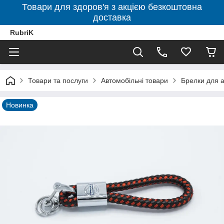
Товари для здоров'я з акцією безкоштовна
доставка
RubriK
Товари та послуги
Автомобільні товари
Брелки для а
Новинка