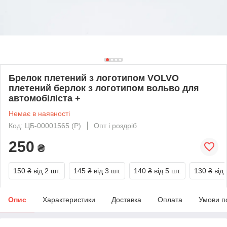
Брелок плетений з логотипом VOLVO
плетений берлок з логотипом вольво для
автомобіліста +
Немає в наявності
Код: ЦБ-00001565 (P)
Опт і роздріб
250
₴
150 ₴
від 2 шт.
145 ₴
від 3 шт.
140 ₴
від 5 шт.
130 ₴
від 
Опис
Характеристики
Доставка
Оплата
Умови п