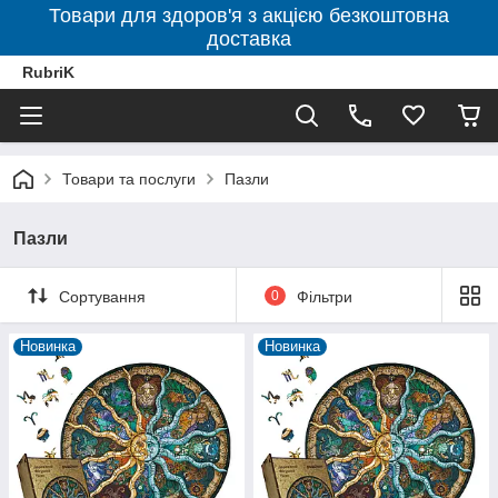
Товари для здоров'я з акцією безкоштовна
доставка
RubriK
Товари та послуги
Пазли
Пазли
Сортування
0
Фільтри
Новинка
Новинка