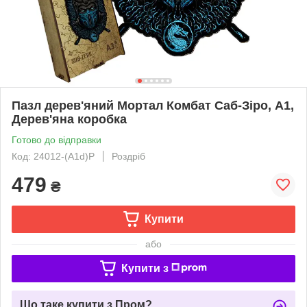
Пазл дерев'яний Мортал Комбат Саб-Зіро, А1,
Дерев'яна коробка
Готово до відправки
Код: 24012-(A1d)P
Роздріб
479
₴
Купити
або
Купити з
Що таке купити з Пром?