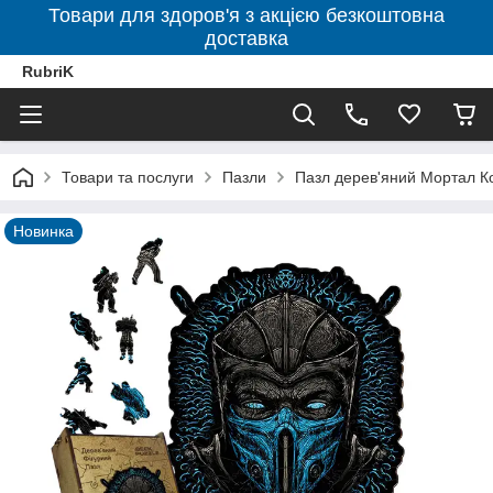
Товари для здоров'я з акцією безкоштовна
доставка
RubriK
Товари та послуги
Пазли
Пазл дерев'яний Мортал Ко
Новинка