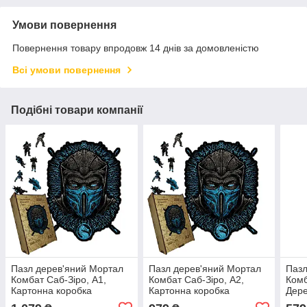
Умови повернення
Повернення товару впродовж 14 днів за домовленістю
Всі умови повернення
Подібні товари компанії
Пазл дерев'яний Мортал
Пазл дерев'яний Мортал
Пазл
Комбат Саб-Зіро, А1,
Комбат Саб-Зіро, А2,
Комб
Картонна коробка
Картонна коробка
Дере