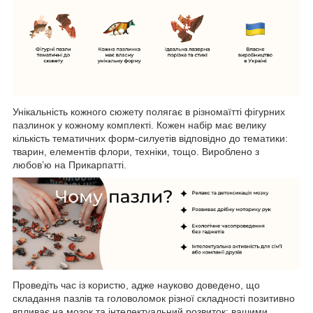
Унікальність кожного сюжету полягає в різномаїтті фігурних
пазлинок у кожному комплекті. Кожен набір має велику
кількість тематичних форм-силуетів відповідно до тематики:
тварин, елементів флори, техніки, тощо. Вироблено з
любов’ю на Прикарпатті.
Проведіть час із користю, адже науково доведено, що
складання пазлів та головоломок різної складності позитивно
впливає на мозок та інтелектуальний розвиток: вашими