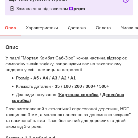
Замовлення під захистом
Опис
Характеристики
Доставка
Оплата
Умови п
Опис
У пазлі ''Мортал Комбат Саб-Зіро'' кожна частина відтворює
символіку знаків зодіаку, запрошуючи вас на захоплюючу
подорож у світ таємниць та астрології.
Розмір -
A5
/
A4
/
A3
/
A2
/
A1
Кількість деталей -
35
/
100
/
200
/
300+
/
500+
Два види пакування (
Картонна коробка
/
Дерев'яна
коробка
)
Пазл виготовлений з екологічної спресованої деревини, HDF
товщиною 3 мм, а малюнок нанесено за допомогою яскравої
та насиченої плівки. Пазл безпечний для дорослих та дітей
віком від 3-х років.
Доставка
1-2 робочі дні
.