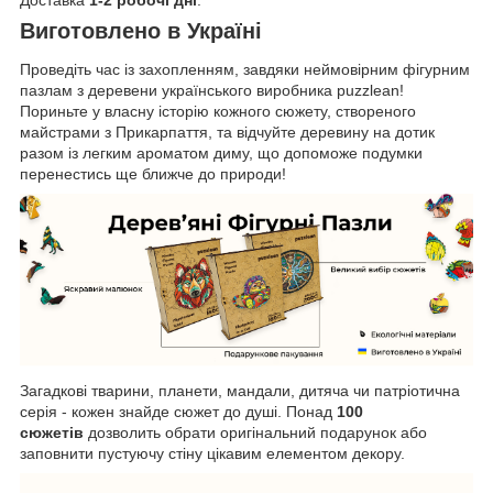
Виготовлено в Україні
Проведіть час із захопленням, завдяки неймовірним фігурним
пазлам з деревени українського виробника
puzzlean!
Пориньте у власну історію кожного сюжету, створеного
майстрами з Прикарпаття, та відчуйте деревину на дотик
разом із легким ароматом диму, що допоможе подумки
перенестись ще ближче до природи!
Загадкові тварини, планети, мандали, дитяча чи патріотична
серія - кожен знайде сюжет до душі. Понад
100
сюжетів
дозволить обрати оригінальний подарунок або
заповнити пустуючу стіну цікавим елементом декору.