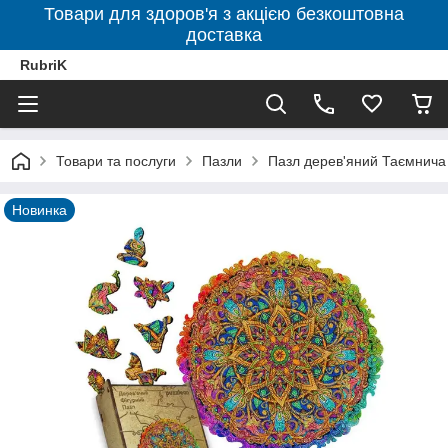
Товари для здоров'я з акцією безкоштовна
доставка
RubriK
Товари та послуги
Пазли
Пазл дерев'яний Таємнича
Новинка