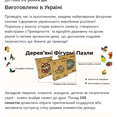
Виготовлено в Україні
Проведіть час із захопленням, завдяки неймовірним фігурним
пазлам з деревени українського виробника
puzzlean!
Пориньте у власну історію кожного сюжету, створеного
майстрами з Прикарпаття, та відчуйте деревину на дотик
разом із легким ароматом диму, що допоможе подумки
перенестись ще ближче до природи!
Загадкові тварини, планети, мандали, дитяча чи патріотична
серія - кожен знайде сюжет до душі. Понад
100
сюжетів
дозволить обрати оригінальний подарунок або
заповнити пустуючу стіну цікавим елементом декору.