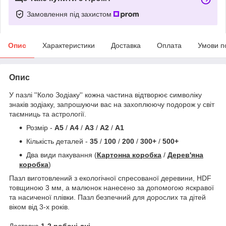
Замовлення під захистом
Опис
Характеристики
Доставка
Оплата
Умови п
Опис
У пазлі ''Коло Зодіаку'' кожна частина відтворює символіку
знаків зодіаку, запрошуючи вас на захоплюючу подорож у світ
таємниць та астрології.
Розмір -
A5
/
A4
/
A3
/
A2
/
A1
Кількість деталей -
35
/
100
/
200
/
300+
/
500+
Два види пакування (
Картонна коробка
/
Дерев'яна
коробка
)
Пазл виготовлений з екологічної спресованої деревини, HDF
товщиною 3 мм, а малюнок нанесено за допомогою яскравої
та насиченої плівки. Пазл безпечний для дорослих та дітей
віком від 3-х років.
Доставка
1-2 робочі дні
.