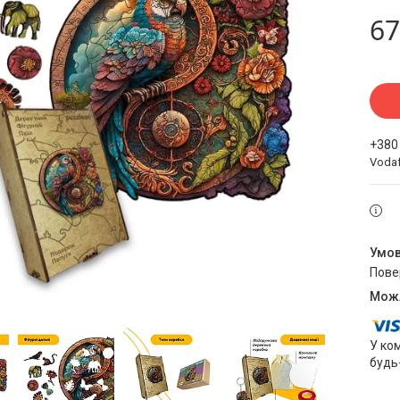
67
+380
Voda
пов
У ко
будь