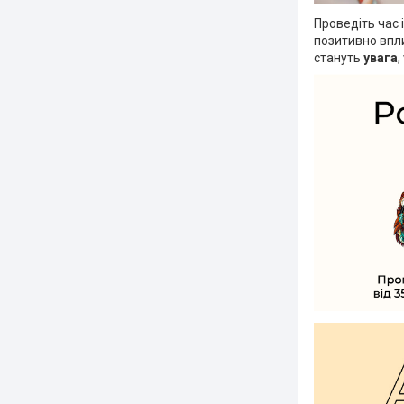
Проведіть час 
позитивно впли
стануть
увага
,