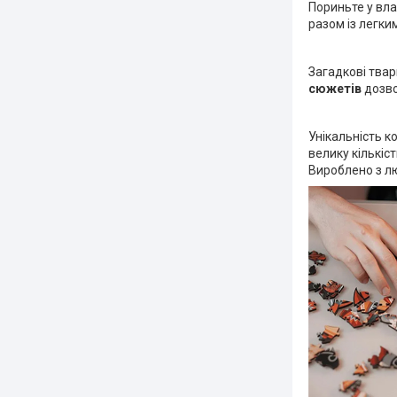
Пориньте у вла
разом із легк
Загадкові твар
сюжетів
дозво
Унікальність к
велику кількіс
Вироблено з лю