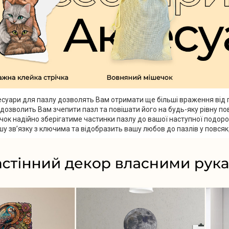
есуари для пазлу дозволять Вам отримати ще більші враження від
 дозволить Вам зчепити пазл та повішати його на будь-яку рівну по
ок надійно зберігатиме частинки пазлу до вашої наступної подоро
у зв’язку з ключима та відобразить вашу любов до пазлів у повсяк