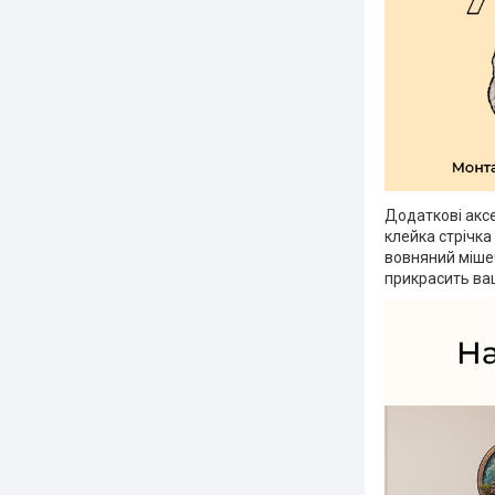
Додаткові акс
клейка стрічка
вовняний мішеч
прикрасить ваш