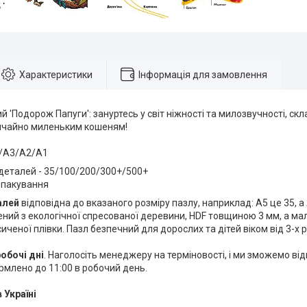
Характеристики
Інформація для замовлення
й 'Подорож Папуги': зануртесь у світ ніжності та милозвучності, с
ичайно миленьким кошеням!
4/A3/A2/A1
 деталей - 35/100/200/300+/500+
 пакування
алей
відповідна до вказаного розміру пазлу, наприклад: А5 це 35, а 
ений з екологічної спресованої деревини, HDF товщиною 3 мм, а м
иченої плівки. Пазл безпечний для дорослих та дітей віком від 3-х р
робочі дні
. Наголосіть менеджеру на терміновості, і ми зможемо ві
рмлено до 11:00 в робочий день.
 Україні