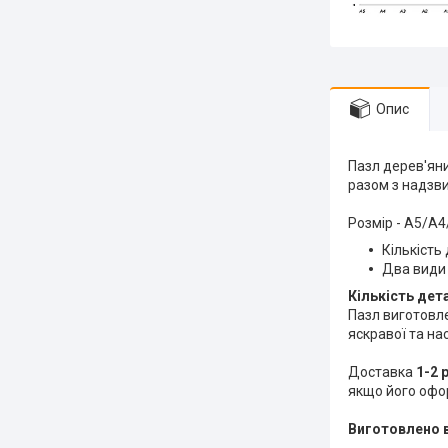
Опис
Пазл дерев'яни
разом з надзв
Розмір - A5/A
Кількість
Два види
Кількість дет
Пазл виготовл
яскравої та нас
Доставка
1-2 
якщо його офо
Виготовлено в