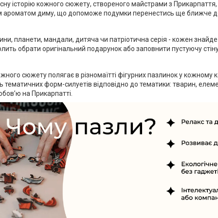
сну історію кожного сюжету, створеного майстрами з Прикарпаття,
им ароматом диму, що допоможе подумки перенестись ще ближче д
ини, планети, мандали, дитяча чи патріотична серія - кожен знайд
лить обрати оригінальний подарунок або заповнити пустуючу стін
ожного сюжету полягає в різномаїтті фігурних пазлинок у кожному 
ть тематичних форм-силуетів відповідно до тематики: тварин, елемен
бов’ю на Прикарпатті.