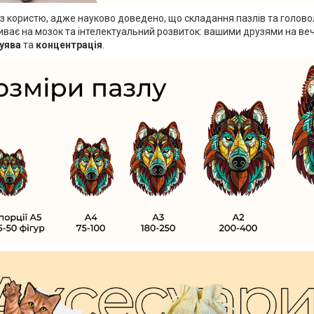
із користю, адже науково доведено, що складання пазлів та голово
ває на мозок та інтелектуальний розвиток: вашими друзями на веч
уява
та
концентрація
.