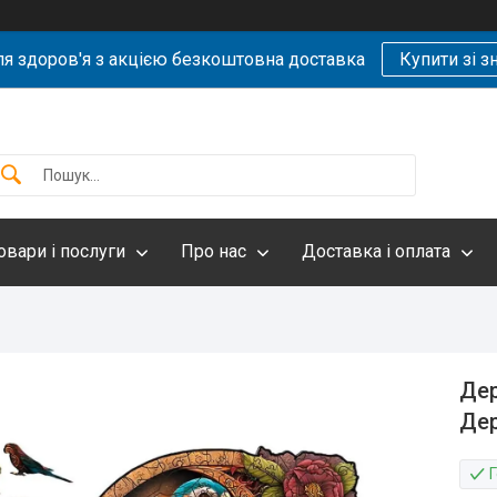
ля здоров'я з акцією безкоштовна доставка
Купити зі 
овари і послуги
Про нас
Доставка і оплата
Дер
Дер