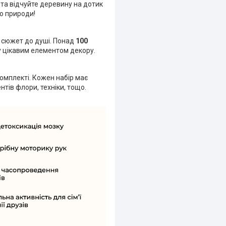
 та відчуйте деревину на дотик
о природи!
е сюжет до душі. Понад
100
у цікавим елементом декору.
комплекті. Кожен набір має
тів флори, техніки, тощо.