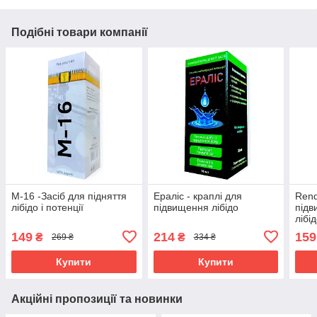
Подібні товари компанії
М-16 -Засіб для підняття
Ераліс - краплі для
Rend
лібідо і потенції
підвищення лібідо
підв
лібі
149
214
159
₴
₴
269 ₴
334 ₴
Купити
Купити
Акційні пропозиції та новинки