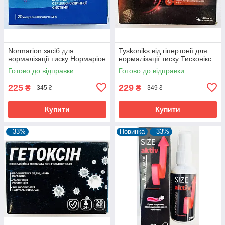
Normarion засіб для
Tyskoniks від гіпертонії для
нормалізації тиску Нормаріон
нормалізації тиску Тисконікс
Готово до відправки
Готово до відправки
225
229
₴
₴
345 ₴
349 ₴
Купити
Купити
–33%
Новинка
–33%