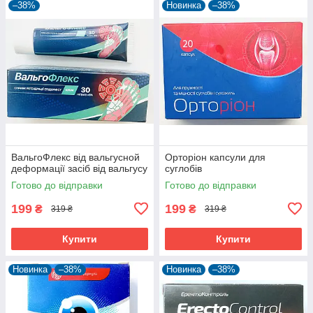
–38%
Новинка
–38%
ВальгоФлекс від вальгусной
Орторіон капсули для
деформації засіб від вальгусу
суглобів
Готово до відправки
Готово до відправки
199
199
₴
₴
319 ₴
319 ₴
Купити
Купити
Новинка
–38%
Новинка
–38%