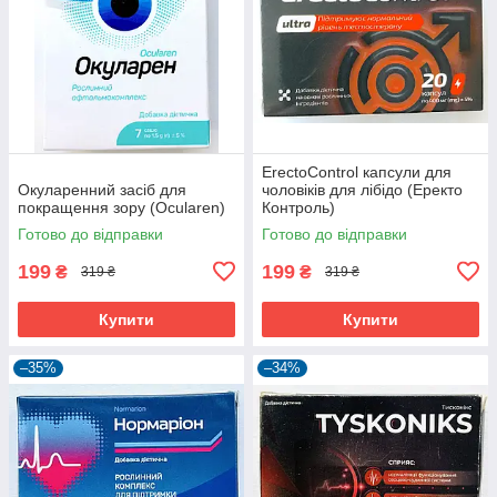
ErectoControl капсули для
Окуларенний засіб для
чоловіків для лібідо (Еректо
покращення зору (Ocularen)
Контроль)
Готово до відправки
Готово до відправки
199
199
₴
₴
319 ₴
319 ₴
Купити
Купити
–35%
–34%