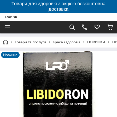
Товари для здоров'я з акцією безкоштовна
доставка
RubriK
Товари та послуги
Краса і здоров'я
НОВИНКИ
LI
Новинка