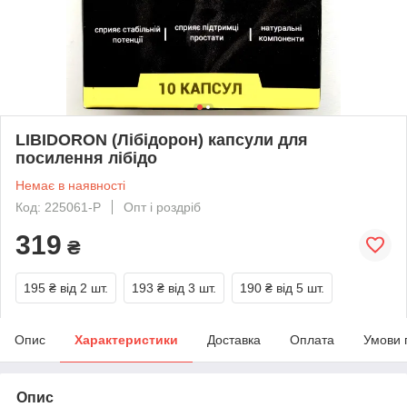
LIBIDORON (Лібідорон) капсули для
посилення лібідо
Немає в наявності
Код: 225061-P
Опт і роздріб
319
₴
195 ₴
від 2 шт.
193 ₴
від 3 шт.
190 ₴
від 5 шт.
Опис
Характеристики
Доставка
Оплата
Умови 
Опис