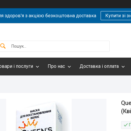
ля здоров'я з акцією безкоштовна доставка
Купити зі 
овари і послуги
Про нас
Доставка і оплата
Que
(Кв