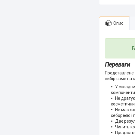
Опис
Б
Переваги
Представлене з
вибір саме на к
У складі м
компоненти
Не дратує
косметичних 
Не має жо
себореєю і п
Дає резул
Чинить ко
Продаєтьс