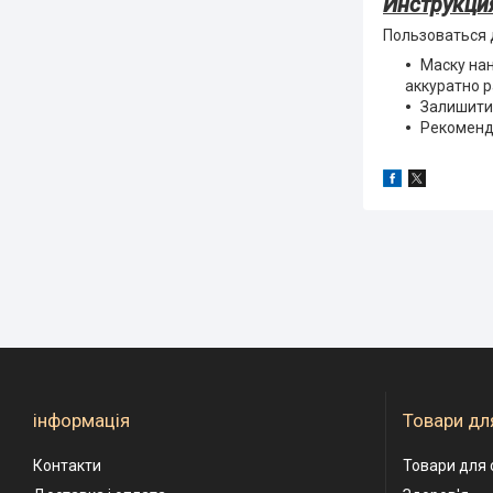
Инструкци
Пользоваться 
Маску на
аккуратно р
Залишити 
Рекоменду
інформація
Товари для
Контакти
Товари для 