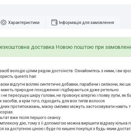
Характеристики
Інформація для замовлення
езкоштовна доставка Новою поштою при замовленні 
асіб володіє цілим рядом достоїнств. Ознайомтесь з ними, і ви зроз
ористь queen's hair:
аски відсутні всілякі синтетичні добавки, парабени і силікони, які шк
 мають природне походження і підбираються дуже ретельно.
 і не пересушує шкіру голови, не провокує алергію і появу лупи, як б
засобів, а крім того, підходить для всіх типів волосся.
дних протипоказань, маску сміливо можуть застосовувати навіть т
соріаз.
ьтат вже після першого сеансу.
мплексну дію, тому з її допомогою можна вирішити відразу кілька 
я за доступною ціною і буде по кишені покупця з будь-яким достат