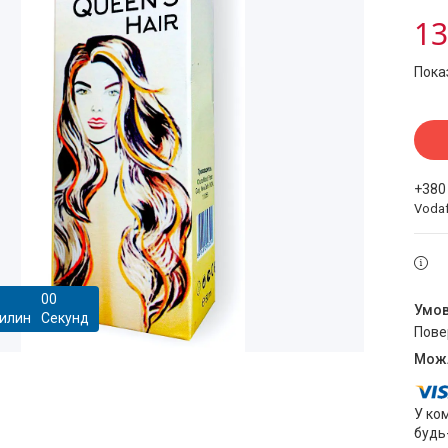
13
Пока
+380
Voda
0
0
илин
Секунд
пов
У ко
будь