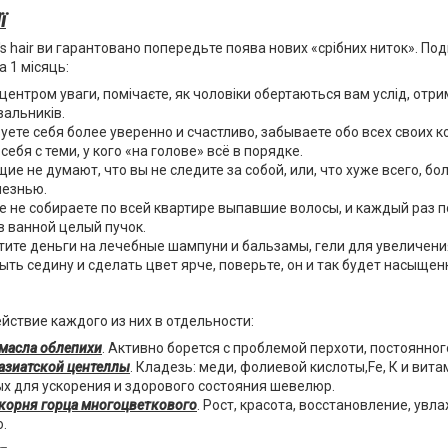
ї
s hair ви гарантовано попередьте поява нових «срібних ниток». Под
а 1 місяць:
 центром уваги, помічаєте, як чоловіки обертаються вам услід, отр
альників.
уете себя более уверенно и счастливо, забываете обо всех своих 
себя с теми, у кого «на голове» всё в порядке.
е не думают, что вы не следите за собой, или, что хуже всего, бо
лезнью.
 не собираете по всей квартире выпавшие волосы, и каждый раз п
в ванной целый пучок.
тите деньги на лечебные шампуни и бальзамы, гели для увеличени
ыть седину и сделать цвет ярче, поверьте, он и так будет насыщен
йствие каждого из них в отдельности:
масла облепихи
. Активно борется с проблемой перхоти, постоянног
азиатской центеллы
. Кладезь: меди, фолиевой кислоты,Fe, К и вит
х для ускорения и здорового состояния шевелюр.
корня горца многоцветкового
. Рост, красота, восстановление, увла
.