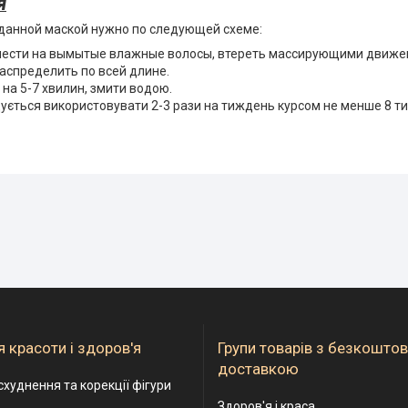
я
данной маской нужно по следующей схеме:
нести на вымытые влажные волосы, втереть массирующими движен
аспределить по всей длине.
на 5-7 хвилин, змити водою.
ється використовувати 2-3 рази на тиждень курсом не менше 8 ти
 красоти і здоров'я
Групи товарів з безкошто
доставкою
схуднення та корекції фігури
Здоров'я і краса