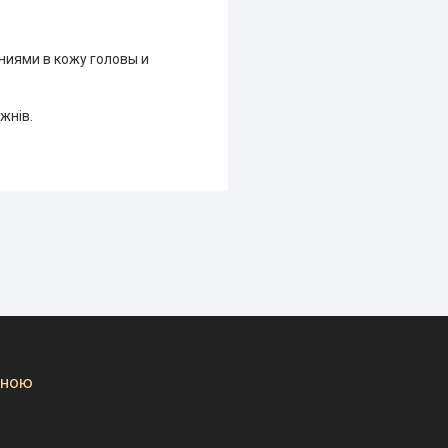
иями в кожу головы и
жнів.
вною