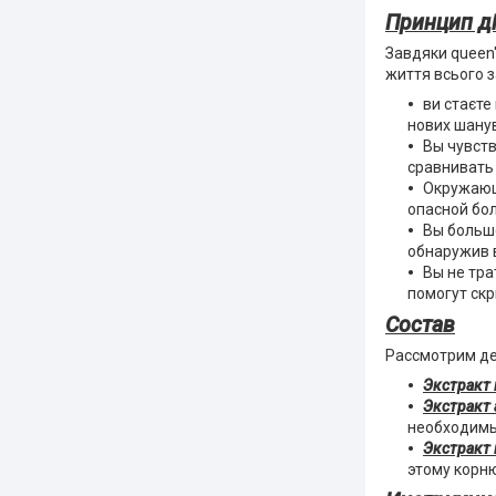
Принцип ді
Завдяки queen'
життя всього з
ви стаєте
нових шанув
Вы чувств
сравнивать 
Окружающи
опасной бо
Вы больше
обнаружив 
Вы не тра
помогут скр
Состав
Рассмотрим де
Экстракт 
Экстракт 
необходимы
Экстракт 
этому корню