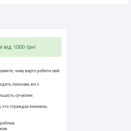
від 1000 грн!
умієте, чому варто робити свій
одять локонам, всі її
ільшість сучасних
і, хто страждає екземою,
проблем.
ком.