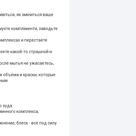
ивіться, як зміниться ваше
имуєте компліменти, заводьте
комплексах и перестаёте
леете какой-то страшной и
осле мытья не ужасаетесь,
я объёма и краски, которые
ным.
о зуда.
аминного комплекса,
жнение, блеск - всё под силу