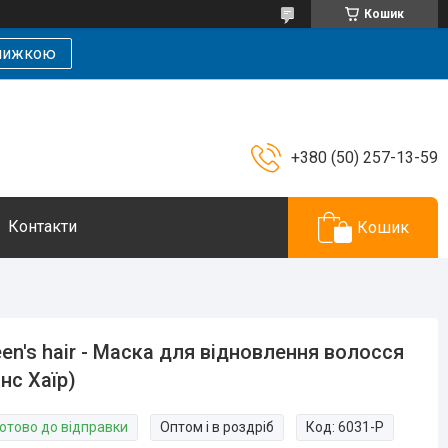
Кошик
знижкою
+380 (50) 257-13-59
Контакти
Кошик
en's hair - Маска для відновлення волосся
інс Хаїр)
Готово до відправки
Оптом і в роздріб
Код:
6031-P