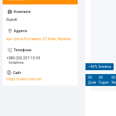
RubriK
вул. Шота Руставелі, 37, Київ, Україна
+380 (50) 257-13-59
Vodafone
–46%
0
0
0
0
0
0
https://rubric.com.ua/
Днів
Годин
Хв