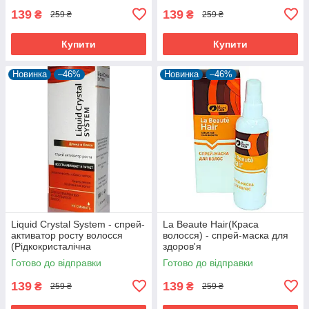
139
139
₴
₴
259 ₴
259 ₴
Купити
Купити
Новинка
–46%
Новинка
–46%
Liquid Crystal System - спрей-
La Beaute Hair(Краса
активатор росту волосся
волосся) - спрей-маска для
(Рідкокристалічна
здоров'я
система),ламінування і
волосся,стимулюється ріст,
Готово до відправки
Готово до відправки
нарощування
зменшується ламкість
139
139
₴
₴
259 ₴
259 ₴