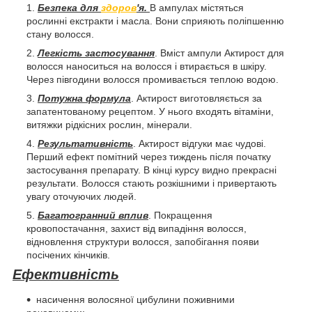
Безпека для
здоров
'я.
В ампулах містяться
рослинні екстракти і масла. Вони сприяють поліпшенню
стану волосся.
Легкість застосування
. Вміст ампули Актирост для
волосся наноситься на волосся і втирається в шкіру.
Через півгодини волосся промивається теплою водою.
Потужна формула
. Актирост виготовляється за
запатентованому рецептом. У нього входять вітаміни,
витяжки рідкісних рослин, мінерали.
Результативність
. Актирост відгуки має чудові.
Перший ефект помітний через тиждень після початку
застосування препарату. В кінці курсу видно прекрасні
результати. Волосся стають розкішними і привертають
увагу оточуючих людей.
Багатогранний вплив
. Покращення
кровопостачання, захист від випадіння волосся,
відновлення структури волосся, запобігання появи
посічених кінчиків.
Ефективність
насичення волосяної цибулини поживними