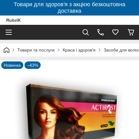
Товари для здоров'я з акцією безкоштовна
доставка
RubriK
Товари та послуги
Краса і здоров'я
Засоби для воло
Новинка
–43%