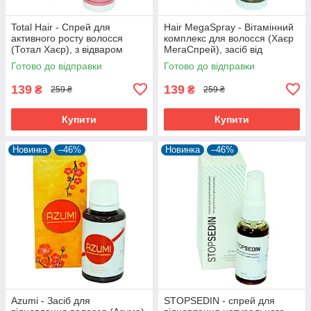
Total Hair - Спрей для
Hair MegaSpray - Вітамінний
активного росту волосся
комплекс для волосся (Хаєр
(Тотал Хаєр), з відваром
МегаСпрей), засіб від
кропиви, звіробою і кофеїну
облисіння, випадання
Готово до відправки
Готово до відправки
волосся
139
139
₴
₴
259 ₴
259 ₴
Купити
Купити
Новинка
–46%
Новинка
–46%
Azumi - Засіб для
STOPSEDIN - спрей для