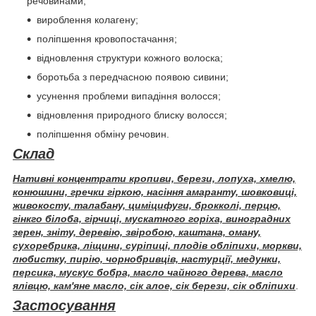
речовинами;
вироблення колагену;
поліпшення кровопостачання;
відновлення структури кожного волоска;
боротьба з передчасною появою сивини;
усунення проблеми випадіння волосся;
відновлення природного блиску волосся;
поліпшення обміну речовин.
Склад
Нативні концентрати кропиви, берези, лопуха, хмелю,
конюшини, гречки гіркою, насіння амаранту, шовковиці,
живокосту, талабану, циміцифуги, брокколі, перцю,
гінкго білоба, гірчиці, мускатного горіха, виноградних
зерен, зніту, деревію, звіробою, каштана, оману,
сухоребрика, ліщини, суріпиці, плодів обліпихи, моркви,
любистку, пирію, чорнобривців, настурції, медунки,
персика, мускус бобра, масло чайного дерева, масло
ялівцю, кам'яне масло, сік алое, сік берези, сік обліпихи
.
Застосування