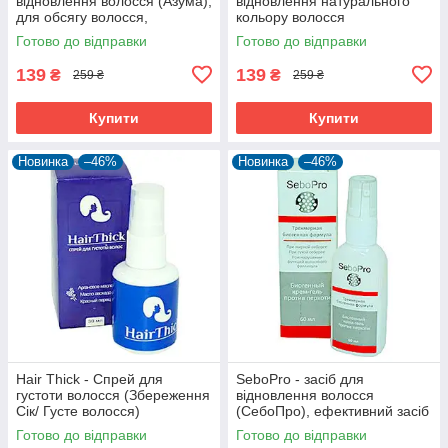
відновлення волосся (Азума),
відновлення натурального
для обсягу волосся,
кольору волосся
комплексний догляд
(Стопседин), бореться з
Готово до відправки
Готово до відправки
сивим волоссям
139
139
₴
₴
259 ₴
259 ₴
Купити
Купити
Новинка
–46%
Новинка
–46%
Hair Thick - Спрей для
SeboPro - засіб для
густоти волосся (Збереження
відновлення волосся
Сік/ Густе волосся)
(СебоПро), ефективний засіб
проти лупи
Готово до відправки
Готово до відправки