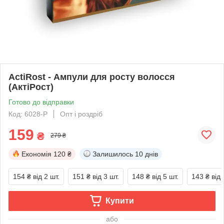
ActiRost - Ампули для росту волосся
(АктіРост)
Готово до відправки
Код: 6028-P
Опт і роздріб
159
₴
279 ₴
Економія
120 ₴
Залишилось
10 днів
154 ₴
від 2 шт.
151 ₴
від 3 шт.
148 ₴
від 5 шт.
143 ₴
від 
Купити
або