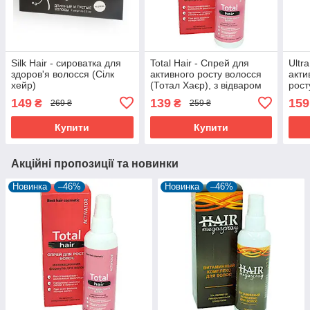
Silk Hair - сироватка для
Total Hair - Спрей для
Ultr
здоров'я волосся (Сілк
активного росту волосся
акти
хейр)
(Тотал Хаєр), з відваром
рост
кропиви, звіробою і
Хаєр
149
139
159
₴
₴
269 ₴
259 ₴
кофеїну
нату
Купити
Купити
Акційні пропозиції та новинки
Новинка
–46%
Новинка
–46%