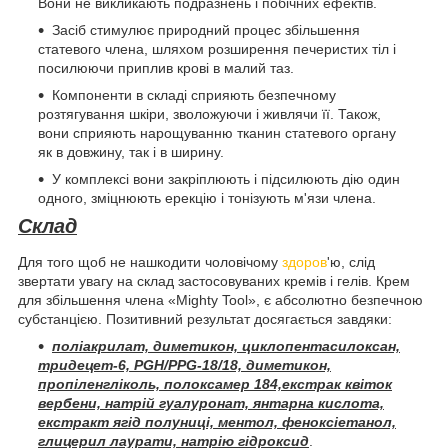
Вони не викликають подразнень і побічних ефектів.
Засіб стимулює природний процес збільшення
статевого члена, шляхом розширення печеристих тіл і
посилюючи приплив крові в малий таз.
Компоненти в складі сприяють безпечному
розтягування шкіри, зволожуючи і живлячи її. Також,
вони сприяють нарощуванню тканин статевого органу
як в довжину, так і в ширину.
У комплексі вони закріплюють і підсилюють дію один
одного, зміцнюють ерекцію і тонізують м'язи члена.
Склад
Для того щоб не нашкодити чоловічому
здоров
'ю, слід
звертати увагу на склад застосовуваних кремів і гелів. Крем
для збільшення члена «Mighty Tool», є абсолютно безпечною
субстанцією. Позитивний результат досягається завдяки:
поліакрилат, диметикон, циклопентасилоксан,
тридецет-6, PGH/PPG-18/18, диметикон,
пропіленгліколь, полоксамер 184,екстрак квіток
вербени, натрій гуалуронат, янтарна кислота,
екстракт ягід полуниці, ментол, феноксіетанол,
глицерил лаурати, натрію гідроксид
.