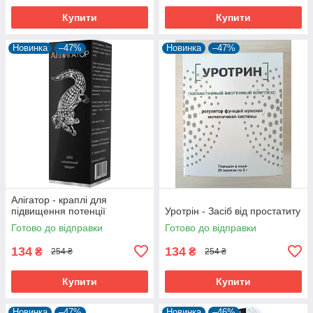
Купити
Купити
Новинка
–47%
Новинка
–47%
Алігатор - краплі для
підвищення потенції
Уротрін - Засіб від простатиту
Готово до відправки
Готово до відправки
134
134
₴
₴
254 ₴
254 ₴
Купити
Купити
Новинка
–47%
Новинка
–46%