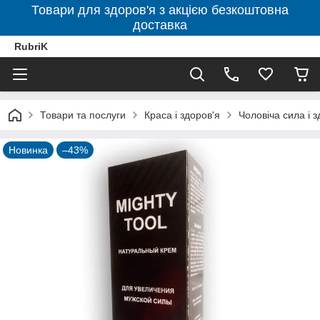
Товари для здоров'я з акцією безкоштовна
доставка
RubriK
Товари та послуги
Краса і здоров'я
Чоловіча сила і з
Новинка
–43%