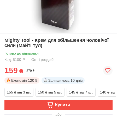
Mighty Tool - Крем для збільшення чоловічої
сили (Майті тул)
Готово до відправки
Код: 5100-P
Опт і роздріб
159
₴
279 ₴
Економія
120 ₴
Залишилось
10 днів
155 ₴
від 3 шт.
150 ₴
від 5 шт.
145 ₴
від 7 шт.
140 ₴
від 
Купити
або