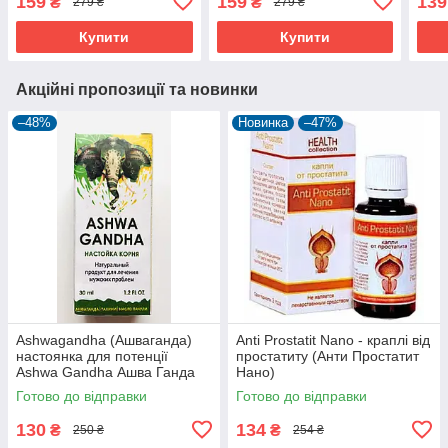
159
159
139
₴
₴
279 ₴
279 ₴
Купити
Купити
Акційні пропозиції та новинки
–48%
Новинка
–47%
Ashwagandha (Ашваганда)
Anti Prostatit Nano - краплі від
настоянка для потенції
простатиту (Анти Простатит
Ashwa Gandha Ашва Ганда
Нано)
Готово до відправки
Готово до відправки
130
134
₴
₴
250 ₴
254 ₴