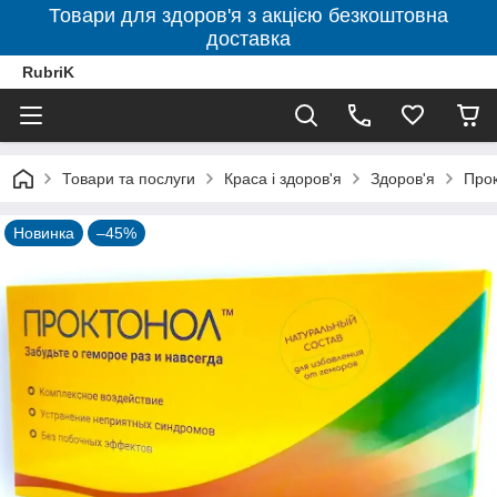
Товари для здоров'я з акцією безкоштовна
доставка
RubriK
Товари та послуги
Краса і здоров'я
Здоров'я
Прок
Новинка
–45%