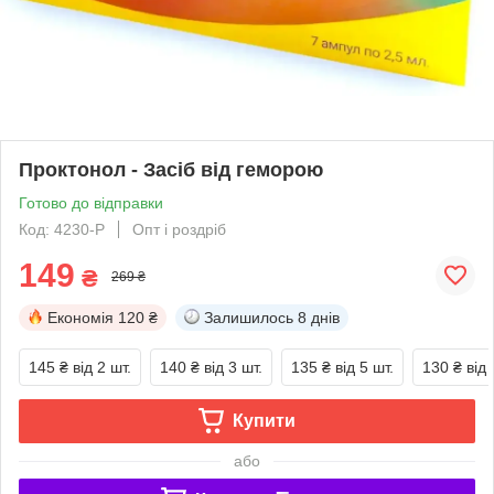
Проктонол - Засіб від геморою
Готово до відправки
Код: 4230-P
Опт і роздріб
149
₴
269 ₴
Економія
120 ₴
Залишилось
8 днів
145 ₴
від 2 шт.
140 ₴
від 3 шт.
135 ₴
від 5 шт.
130 ₴
від 
Купити
або