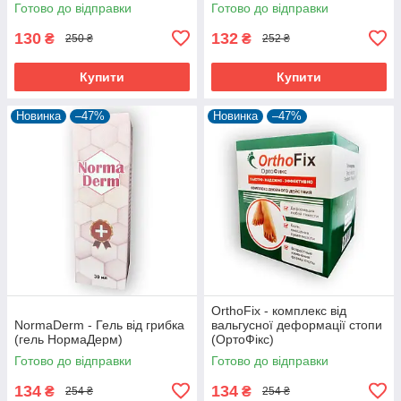
Готово до відправки
Готово до відправки
130
132
₴
₴
250 ₴
252 ₴
Купити
Купити
Новинка
–47%
Новинка
–47%
OrthoFix - комплекс від
NormaDerm - Гель від грибка
вальгусної деформації стопи
(гель НормаДерм)
(ОртоФікс)
Готово до відправки
Готово до відправки
134
134
₴
₴
254 ₴
254 ₴