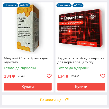
Новинка
–47%
Новинка
–47%
Медовий Спас - Краплі для
Кардиталь засіб від гіпертонії
імунітету
для нормалізації тиску
Готово до відправки
Готово до відправки
134
134
₴
₴
254 ₴
254 ₴
Купити
Купити
Показати ще