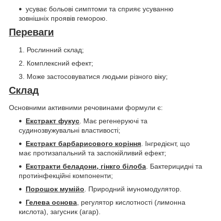
усуває больові симптоми та сприяє усуванню
зовнішніх проявів геморою.
Переваги
Рослинний склад;
Комплексний ефект;
Може застосовуватися людьми різного віку;
Склад
Основними активними речовинами формули є:
Екстракт фукус
. Має регенеруючі та
судинозвужувальні властивості;
Екстракт барбарисового коріння
. Інгредієнт, що
має протизапальний та заспокійливий ефект;
Екстракти беладони, гінкго білоба
. Бактерицидні та
протиінфекційні компоненти;
Порошок мумійо
. Природний імуномодулятор.
Гелева основа
, регулятор кислотності (лимонна
кислота), загусник (агар).