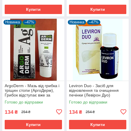
Купити
Купити
Новинка
–47%
Новинка
–47%
ArgoDerm - Мазь від грибка і
Leviron Duo - Засіб для
тріщин стопи (АргоДерм),
відновлення та очищення
Грибок відступає вже за
печінки (Левірон Дуо)
місяць
Готово до відправки
Готово до відправки
134
134
₴
₴
254 ₴
254 ₴
Купити
Купити