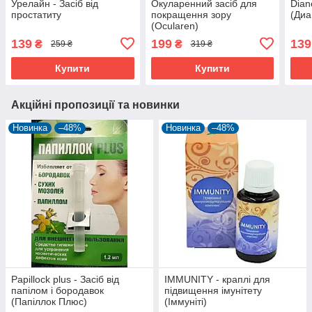
Урелайн - Засіб від
Окуларенний засіб для
Dian
простатиту
покращення зору
(Диа
(Ocularen)
139
199
139
₴
₴
259 ₴
319 ₴
Купити
Купити
Акційні пропозиції та новинки
Новинка
–48%
Новинка
–48%
Papillock plus - Засіб від
IMMUNITY - краплі для
папілом і бородавок
підвищення імунітету
(Папіллок Плюс)
(Іммуніті)