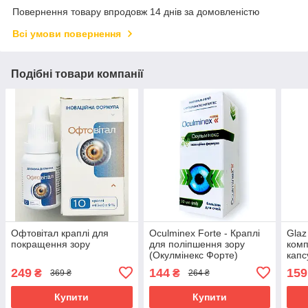
Повернення товару впродовж 14 днів за домовленістю
Всі умови повернення
Подібні товари компанії
Офтовітал краплі для
Oculminex Forte - Краплі
Glaz
покращення зору
для поліпшення зору
комп
(Окулмінекс Форте)
капс
249
144
159
₴
₴
369 ₴
264 ₴
Купити
Купити