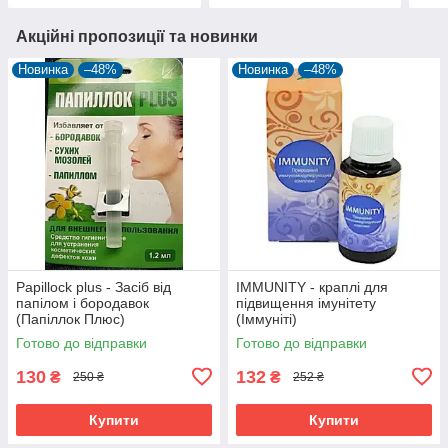
Акційні пропозиції та новинки
Новинка
–48%
Новинка
–48%
Papillock plus - Засіб від
IMMUNITY - краплі для
папілом і бородавок
підвищення імунітету
(Папіллок Плюс)
(Іммуніті)
Готово до відправки
Готово до відправки
130
132
₴
₴
250 ₴
252 ₴
Купити
Купити