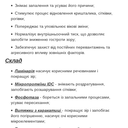
Знімає запалення та усуває його причини;
Стимулює процес відновлення кришталика, сітківки,
рогівки;
Попереджає та уповільнює вікові зміни;
Нормалізує внутрішньоочний тиск, що дозволяє
запобігти зниженню гостроти зору;
Забезпечує захист від постійних перевантажень та
агресивного впливу зовнішніх факторів.
Склад
Ламінарія
насичує корисними речовинами і
покращує зір;
Мікропротеїни IDC
- знімають роздратування,
запобігають розшарування сітківки;
Фосфотаза
- бореться із запальними процесами,
усуває пересихання;
Витяжки з каракатиці
- покращує зір і запобігає
його погіршенню, насичує очі корисними
мікроелементами;