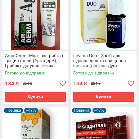
ArgoDerm - Мазь від грибка і
Leviron Duo - Засіб для
тріщин стопи (АргоДерм),
відновлення та очищення
Грибок відступає вже за
печінки (Левірон Дуо)
місяць
Готово до відправки
Готово до відправки
134
134
₴
₴
254 ₴
254 ₴
Купити
Купити
Новинка
–47%
Новинка
–47%