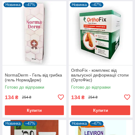
Новинка
–47%
Новинка
–47%
OrthoFix - комплекс від
NormaDerm - Гель від грибка
вальгусної деформації стопи
(гель НормаДерм)
(ОртоФікс)
Готово до відправки
Готово до відправки
134
134
₴
₴
254 ₴
254 ₴
Купити
Купити
Новинка
–47%
Новинка
–47%