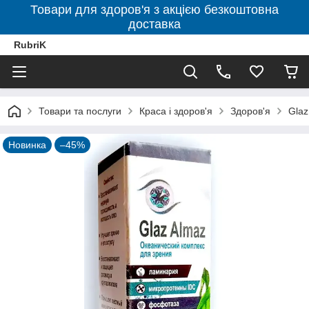
Товари для здоров'я з акцією безкоштовна
доставка
RubriK
Товари та послуги
Краса і здоров'я
Здоров'я
Glaz
Новинка
–45%