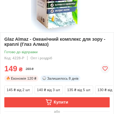
Glaz Almaz - Океанічний комплекс для зору -
краплі (Глаз Алмаз)
Готово до відправки
Код: 4228-P
Опт і роздріб
149
₴
269 ₴
Економія
120 ₴
Залишилось
8 днів
145 ₴
від 2 шт.
140 ₴
від 3 шт.
135 ₴
від 5 шт.
130 ₴
від 
Купити
або