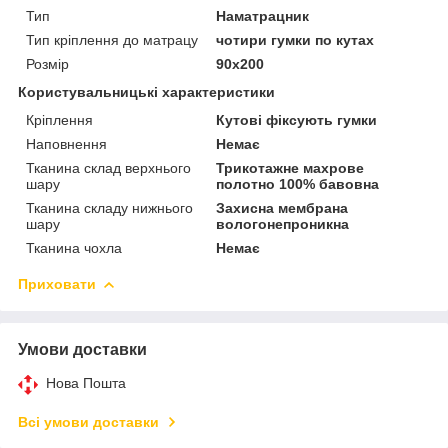
Тип
Наматрацник
Тип кріплення до матрацу
чотири гумки по кутах
Розмір
90x200
Користувальницькі характеристики
Кріплення
Кутові фіксують гумки
Наповнення
Немає
Тканина склад верхнього
Трикотажне махрове
шару
полотно 100% бавовна
Тканина складу нижнього
Захисна мембрана
шару
вологонепроникна
Тканина чохла
Немає
Приховати
Умови доставки
Нова Пошта
Всі умови доставки