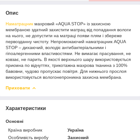
Опис
Наматрацник
махровий «AQUA STOP» із захисною
мембраною здатний захистити матрац від попадання вологи
на нього, не допустити на матраці появи плям і збереже
первозданну чистоту. Непромокаючий наматрацник AQUA
STOP – дихаючий, володіє антибактеріальними і
гіпоалергенними властивостями. Не вимагає прасування, не
ковзає, не парить. В якості верхнього шару використовується
приємна по відчуттях, трикотажна махрова тканина з 100%
бавовни, чудово пропускає повітря. Для нижнього прослоя
використовується вологонепроникна захисна мембрана.
Приховати
Характеристики
Основні
Країна виробник
Україна
Особливість виробу
Захисний