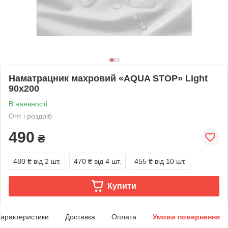
Наматрацник махровий «AQUA STOP» Light
90x200
В наявності
Опт і роздріб
490
₴
480 ₴
від 2 шт.
470 ₴
від 4 шт.
455 ₴
від 10 шт.
Купити
арактеристики
Доставка
Оплата
Умови повернення