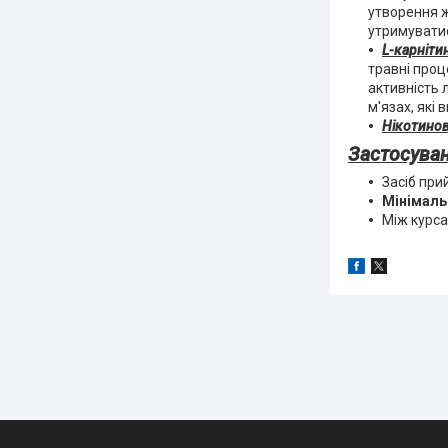
утворення ж
утримуватис
L-карніти
травні проц
активність 
м'язах, які
Нікотинов
Застосува
Засіб при
Мінімаль
Між курса