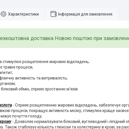
Характеристики
Інформація для замовлення
езкоштовна доставка Новою поштою при замовленні 
та стимулює розщеплення жирових відкладень;
 травні процеси;
апетит;
фізичну активність та витривалість;
рганізм;
білковий обмін, сприяє зростанню м'язів
ислота
- Сприяє розщепленню жирових відкладень, забезпечує орг
вікові процеси, покращує активність мозку, стимулює краще засво
знижує почуття голоду;
 хрому
- Дозволяє нормалізувати білковий, вуглеводний і ліпідний 
ну. Також стабілізує кількість глюкози та холестерину в крові, за р