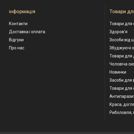
інформація
Товари для
Контакти
Товари для 
Доставка і оплата
Здоров'я
Відгуки
Зособи від 
Про нас
Збуджуючі з
Товари для 
Чоловіча сил
Новинки
Засоби для 
Товари для 
Антипаразит
Краса, догл
Риболовля, 