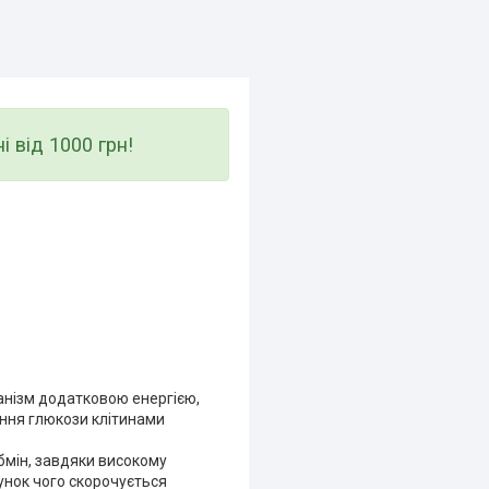
від 1000 грн!
анізм додатковою енергією,
єння глюкози клітинами
обмін, завдяки високому
ахунок чого скорочується