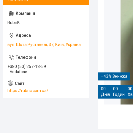
RubriK
вул. Шота Руставелі, 37, Київ, Україна
+380 (50) 257-13-59
Vodafone
–43%
0
0
0
0
0
0
https://rubric.com.ua/
Днів
Годин
Хв