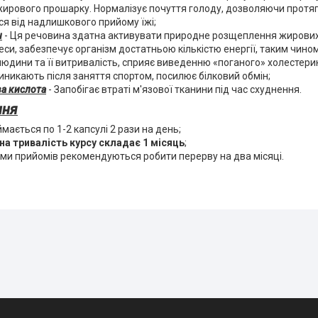
ирового прошарку. Нормалізує почуття голоду, дозволяючи протя
я від надлишкового прийому їжі;
н
- Ця речовина здатна активувати природне розщеплення жирових
еси, забезпечує організм достатньою кількістю енергії, таким чин
людини та її витривалість, сприяє виведенню «поганого» холестерин
 виникають після заняття спортом, посилює білковий обмін;
а кислота
- Запобігає втраті м'язової тканини під час схуднення.
ння
ймається по 1-2 капсулі 2 рази на день;
на тривалість курсу складає 1 місяць
;
ми прийомів рекомендуються робити перерву на два місяці.