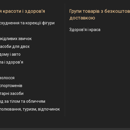
 красоти і здоров'я
Групи товарів з безкошто
доставкою
схуднення та корекції фігури
Здоров'я і краса
шкідливих звичок
асоби для двох
дому і авто
а і здоров'я
волосся
спортсменів
арні засоби
яд за тілом та обличчям
полювання, туризм, відпочинок