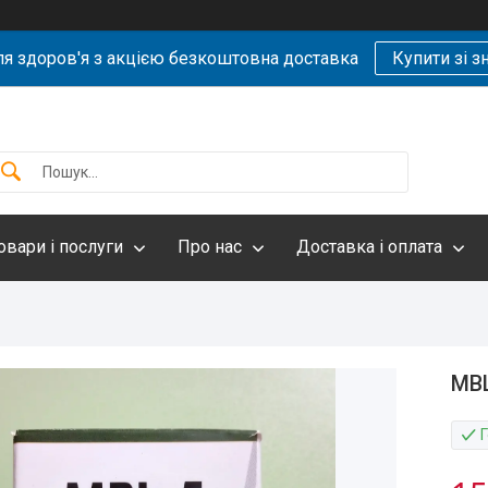
ля здоров'я з акцією безкоштовна доставка
Купити зі 
овари і послуги
Про нас
Доставка і оплата
MBL