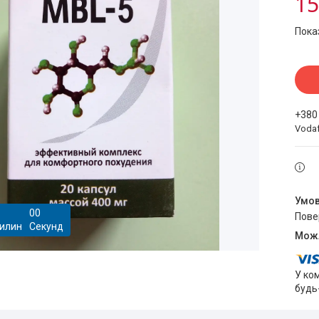
15
Пока
+380
Voda
0
0
пов
илин
Секунд
У ко
будь