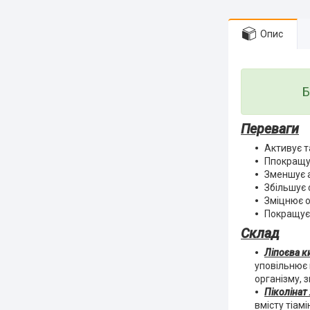
Опис
Б
Переваги
Активує 
Ппокращує
Зменшує 
Збільшує 
Зміцнює о
Покращує 
Склад
Ліпоєва к
уповільнює 
організму, 
Піколінат
вмісту тіамі