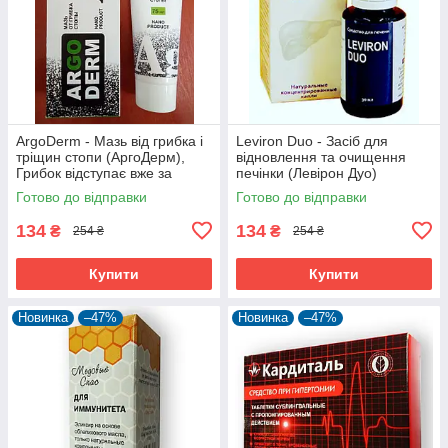
ArgoDerm - Мазь від грибка і
Leviron Duo - Засіб для
тріщин стопи (АргоДерм),
відновлення та очищення
Грибок відступає вже за
печінки (Левірон Дуо)
місяць
Готово до відправки
Готово до відправки
134
134
₴
₴
254 ₴
254 ₴
Купити
Купити
Новинка
–47%
Новинка
–47%