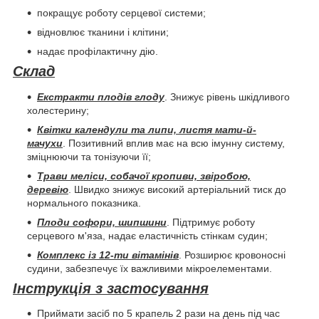
покращує роботу серцевої системи;
відновлює тканини і клітини;
надає профілактичну дію.
Склад
Екстракти плодів глоду
. Знижує рівень шкідливого
холестерину;
Квітки календули та липи, листя мати-й-
мачухи
. Позитивний вплив має на всю імунну систему,
зміцнюючи та тонізуючи її;
Трави меліси, собачої кропиви, звіробою,
деревію
. Швидко знижує високий артеріальний тиск до
нормального показника.
Плоди софори, шипшини
. Підтримує роботу
серцевого м'яза, надає еластичність стінкам судин;
Комплекс із 12-ти вітамінів
. Розширює кровоносні
судини, забезпечує їх важливими мікроелементами.
Інструкція з застосування
Приймати засіб по 5 крапель 2 рази на день під час