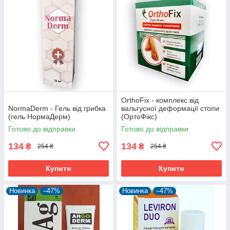
OrthoFix - комплекс від
NormaDerm - Гель від грибка
вальгусної деформації стопи
(гель НормаДерм)
(ОртоФікс)
Готово до відправки
Готово до відправки
134
134
₴
₴
254 ₴
254 ₴
Купити
Купити
Новинка
–47%
Новинка
–47%