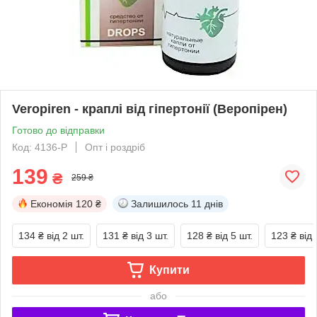
Veropiren - краплі від гіпертонії (Веропірен)
Готово до відправки
Код: 4136-P
Опт і роздріб
139
₴
259 ₴
Економія
120 ₴
Залишилось
11 днів
134 ₴
від 2 шт.
131 ₴
від 3 шт.
128 ₴
від 5 шт.
123 ₴
від 
Купити
або