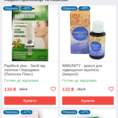
Новинка
–48%
Новинка
–48%
Papillock plus - Засіб від
IMMUNITY - краплі для
папілом і бородавок
підвищення імунітету
(Папіллок Плюс)
(Іммуніті)
Готово до відправки
Готово до відправки
130
132
₴
₴
250 ₴
252 ₴
Купити
Купити
Новинка
–47%
Новинка
–47%