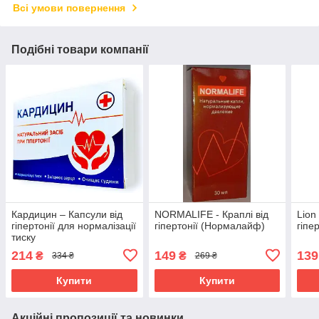
Всі умови повернення
Подібні товари компанії
Кардицин – Капсули від
NORMALIFE - Краплі від
Lion
гіпертонії для нормалізації
гіпертонії (Нормалайф)
гіпе
тиску
214
149
139
₴
₴
334 ₴
269 ₴
Купити
Купити
Акційні пропозиції та новинки