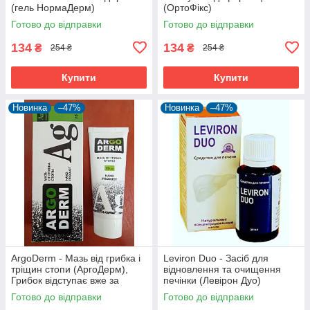
(гель НормаДерм)
(ОртоФікс)
Готово до відправки
Готово до відправки
134
134
₴
₴
254 ₴
254 ₴
Купити
Купити
Новинка
–47%
Новинка
–47%
ArgoDerm - Мазь від грибка і
Leviron Duo - Засіб для
тріщин стопи (АргоДерм),
відновлення та очищення
Грибок відступає вже за
печінки (Левірон Дуо)
місяць
Готово до відправки
Готово до відправки