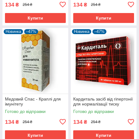
134
134
₴
₴
254 ₴
254 ₴
Купити
Купити
Новинка
–47%
Новинка
–47%
Медовий Спас - Краплі для
Кардиталь засіб від гіпертонії
імунітету
для нормалізації тиску
Готово до відправки
Готово до відправки
134
134
₴
₴
254 ₴
254 ₴
Купити
Купити