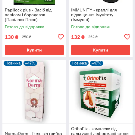
Papillock plus - Засіб від
IMMUNITY - краплі для
папілом і бородавок
підвищення імунітету
(Папіллок Плюс)
(Іммуніті)
Готово до відправки
Готово до відправки
130
132
₴
₴
250 ₴
252 ₴
Купити
Купити
Новинка
–47%
Новинка
–47%
OrthoFix - комплекс від
NormaDerm - Гель від грибка
вальгусної деформації стопи