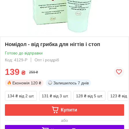
Номідол - від грибка для нігтів і стоп
Готово до відправки
Код: 4129-P
Опт і роздріб
139
₴
259 ₴
Економія
120 ₴
Залишилось
7 днів
134 ₴
від 2 шт.
131 ₴
від 3 шт.
128 ₴
від 5 шт.
123 ₴
від 
Купити
або