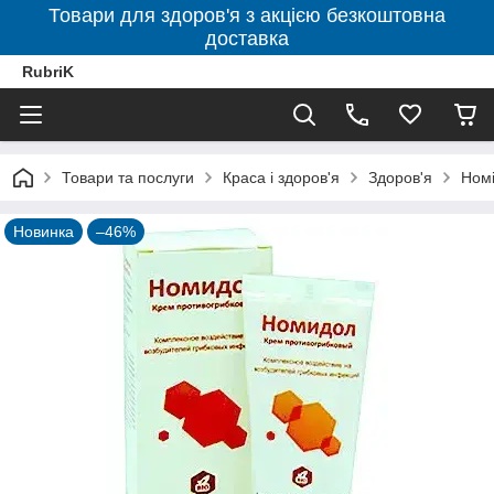
Товари для здоров'я з акцією безкоштовна
доставка
RubriK
Товари та послуги
Краса і здоров'я
Здоров'я
Номі
Новинка
–46%