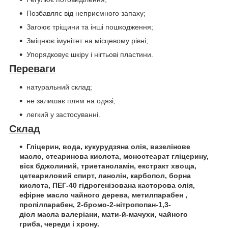
Позбавляє від неприємного запаху;
Загоює тріщини та інші пошкодження;
Зміцнює імунітет на місцевому рівні;
Упорядковує шкіру і нігтьові пластини.
Переваги
натуральний склад;
не залишає плям на одязі;
легкий у застосуванні.
Склад
Гліцерин, вода, кукурудзяна олія, вазелінове
масло, стеаринова кислота, моностеарат гліцерину,
віск бджолиний, триетаноламін, екстракт хвоща,
цетеариловий спирт, ланолін, карбопол, борна
кислота, ПЕГ-40 гідрогенізована касторова олія,
ефірне масло чайного дерева, метилпарабен ,
пропілпарабен, 2-бромо-2-нітропопан-1,3-
діол масла валеріани, мати-й-мачухи, чайного
гриба, череди і хрону.