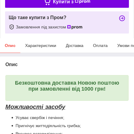
Купити з
Що таке купити з Пром?
Замовлення під захистом
Опис
Характеристики
Доставка
Оплата
Умови п
Опис
Безкоштовна доставка Новою поштою
при замовленні від 1000 грн!
Можливості засобу
Усуває свербіж і печіння;
Пригнічує життєдіяльність грибка;
Регулює потовиділення;