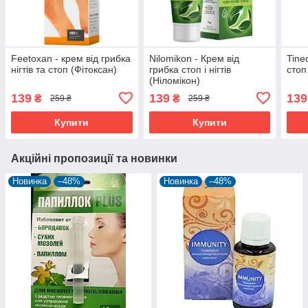
Feetoxan - крем від грибка
Nilomikon - Крем від
Tine
нігтів та стоп (Фітоксан)
грибка стоп і нігтів
стоп 
(Ніломікон)
139
139
139
₴
₴
259 ₴
259 ₴
Купити
Купити
Акційні пропозиції та новинки
Новинка
–48%
Новинка
–48%