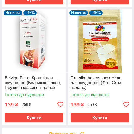
Новинка
–46%
Новинка
–46%
Belviqa Plus - Краплі для
Fito slim balans - коктейль
схуднення (Белвиква Плюс),
для схуднення (Фіто Слім
Пружне і красиве тіло без
Баланс)
целюліту
Готово до відправки
Готово до відправки
139
139
₴
₴
259 ₴
259 ₴
Купити
Купити
Показати ще