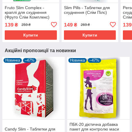
Fruto Slim Complex -
Slim Pills - Таблетки для
Pers
краплі для схуднення
схуднення (Слім Пілс)
схуд
(Фруто Слім Комплекс)
Слім
139
149
139
₴
₴
259 ₴
269 ₴
Купити
Купити
Акційні пропозиції та новинки
Новинка
–47%
Новинка
–47%
ПБК-20 дієтична добавка
Candy Slim - Таблетки для
пакет для контролю маси