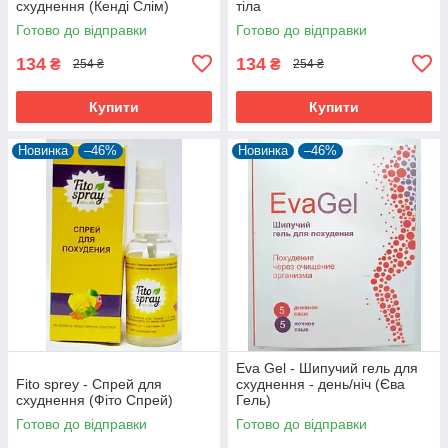
схуднення (Кенді Слім)
тіла
Готово до відправки
Готово до відправки
134
134
₴
₴
254 ₴
254 ₴
Купити
Купити
Новинка
–46%
Новинка
–46%
Eva Gel - Шипучий гель для
Fito sprey - Спрей для
схуднення - день/ніч (Єва
схуднення (Фіто Спрей)
Гель)
Готово до відправки
Готово до відправки