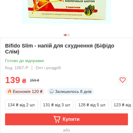
Bifido Slim - напій для схуднення (Біфідо
Слім)
Готово до відправки
Код: 1067-P
Опт і роздріб
139
₴
259 ₴
Економія
120 ₴
Залишилось
8 днів
134 ₴
від 2 шт.
131 ₴
від 3 шт.
128 ₴
від 5 шт.
123 ₴
від 
Купити
або