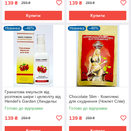
139
139
₴
₴
259 ₴
259 ₴
Купити
Купити
Новинка
–46%
Новинка
–46%
Гранатова емульсія від
розтяжок шкіри і целюліту від
Chocolate Slim - Комплекс
Hendel's Garden (Хендельс
для схуднення (Чоклет Слім)
Гаден)
Готово до відправки
Готово до відправки
139
139
₴
₴
259 ₴
259 ₴
Купити
Купити