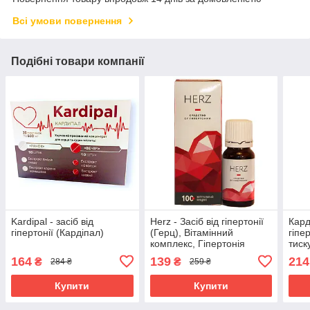
Всі умови повернення
Подібні товари компанії
Kardipal - засіб від
Herz - Засіб від гіпертонії
Кард
гіпертонії (Кардіпал)
(Герц), Вітамінний
гіпе
комплекс, Гіпертонія
тиск
відступає
164
139
214
₴
₴
284 ₴
259 ₴
Купити
Купити