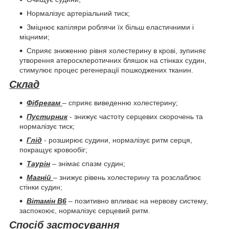
Нормалізує артеріальний тиск;
Зміцнює капіляри роблячи їх більш еластичними і
міцними;
Сприяє зниженню рівня холестерину в крові, зупиняє
утворення атеросклеротичних бляшок на стінках судин,
стимулює процес регенерації пошкоджених тканин.
Склад
Фібрегам
– сприяє виведенню холестерину;
Пустирник
- знижує частоту серцевих скорочень та
нормалізує тиск;
Глід
- розширює судини, нормалізує ритм серця,
покращує кровообіг;
Таурін
– знімає спазм судин;
Магній
– знижує рівень холестерину та розслаблює
стінки судин;
Вітамін В6
– позитивно впливає на нервову систему,
заспокоює, нормалізує серцевий ритм.
Спосіб застосування