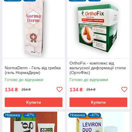
OrthoFix - комплекс від
NormaDerm - Гель від грибка
вальгусної деформації стопи
(гель НормаДерм)
(ОртоФікс)
Готово до відправки
Готово до відправки
134
134
₴
₴
254 ₴
254 ₴
Купити
Купити
Новинка
–47%
Новинка
–47%