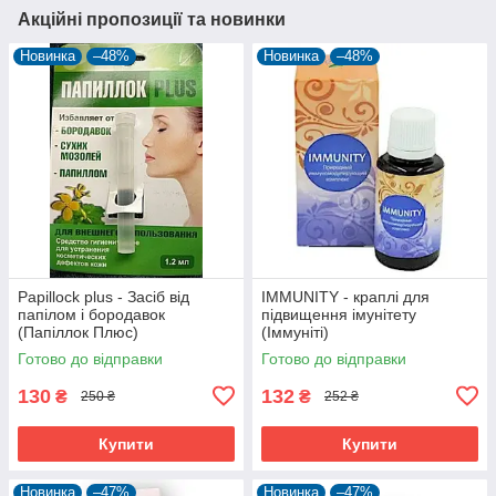
Акційні пропозиції та новинки
Новинка
–48%
Новинка
–48%
Papillock plus - Засіб від
IMMUNITY - краплі для
папілом і бородавок
підвищення імунітету
(Папіллок Плюс)
(Іммуніті)
Готово до відправки
Готово до відправки
130
132
₴
₴
250 ₴
252 ₴
Купити
Купити
Новинка
–47%
Новинка
–47%