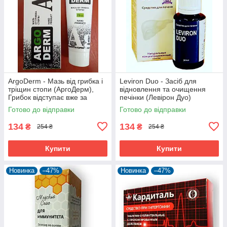
ArgoDerm - Мазь від грибка і
Leviron Duo - Засіб для
тріщин стопи (АргоДерм),
відновлення та очищення
Грибок відступає вже за
печінки (Левірон Дуо)
місяць
Готово до відправки
Готово до відправки
134
134
₴
₴
254 ₴
254 ₴
Купити
Купити
Новинка
–47%
Новинка
–47%