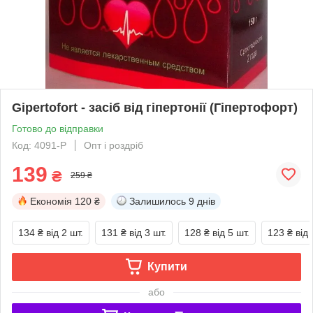
Gipertofort - засіб від гіпертонії (Гіпертофорт)
Готово до відправки
Код: 4091-P
Опт і роздріб
139
₴
259 ₴
Економія
120 ₴
Залишилось
9 днів
134 ₴
від 2 шт.
131 ₴
від 3 шт.
128 ₴
від 5 шт.
123 ₴
від 
Купити
або