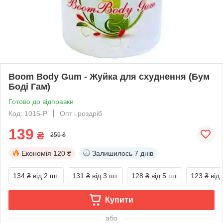
Boom Body Gum - Жуйка для схуднення (Бум
Боді Гам)
Готово до відправки
Код: 1015-P
Опт і роздріб
139
₴
259 ₴
Економія
120 ₴
Залишилось
7 днів
134 ₴
від 2 шт.
131 ₴
від 3 шт.
128 ₴
від 5 шт.
123 ₴
від 
Купити
або