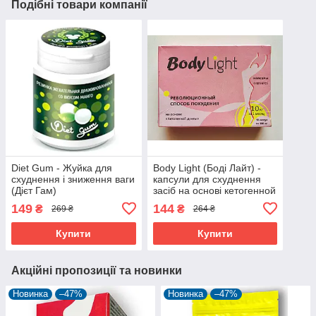
Подібні товари компанії
Diet Gum - Жуйка для
Body Light (Боді Лайт) -
схуднення і зниження ваги
капсули для схуднення
(Дієт Гам)
засіб на основі кетогенной
дієти
149
144
₴
₴
269 ₴
264 ₴
Купити
Купити
Акційні пропозиції та новинки
Новинка
–47%
Новинка
–47%