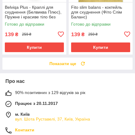
Belviqa Plus - Краплі для
Fito slim balans - коктейль
схуднення (Белвиква Плюс),
для схуднення (Фіто Слім
Пружне і красиве тіло без
Баланс)
целюліту
Готово до відправки
Готово до відправки
139
139
₴
₴
259 ₴
259 ₴
Купити
Купити
Показати ще
Про нас
90% позитивних з 129 відгуків за рік
Працює з 20.11.2017
м. Київ
вул. Шота Руставелі, 37, Київ, Україна
Контакти