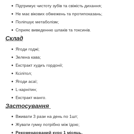
Підтримує чистоту зубів та свіжість дихання;
Не має вікових обмежень та протипоказань;
Поліпшує метаболізм;
Сприяє виведенню шлаків та токсинів.
Склад
Ягоди годжі;
Зелена кава;
Екстракт худиъ гордонії;
Ксілітол;
Ягоди асаї;
L-карнітин;
Екстракт манго.
Застосування
Вживати 3 рази на день по 1шт;
Жувати гумку потрібно між їдою;
Рекомендований курс 1 місяць.