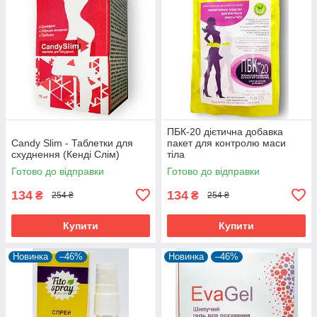
ПБК-20 дієтична добавка
Candy Slim - Таблетки для
пакет для контролю маси
схуднення (Кенді Слім)
тіла
Готово до відправки
Готово до відправки
134
134
₴
₴
254 ₴
254 ₴
Купити
Купити
Новинка
–46%
Новинка
–46%