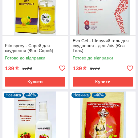
Eva Gel - Шипучий гель для
Fito sprey - Спрей для
схуднення - день/ніч (Єва
схуднення (Фіто Спрей)
Гель)
Готово до відправки
Готово до відправки
139
139
₴
₴
259 ₴
259 ₴
Купити
Купити
Новинка
–46%
Новинка
–46%