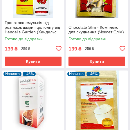
Гранатова емульсія від
розтяжок шкіри і целюліту від
Chocolate Slim - Комплекс
Hendel's Garden (Хендельс
для схуднення (Чоклет Слім)
Гаден)
Готово до відправки
Готово до відправки
139
139
₴
₴
259 ₴
259 ₴
Купити
Купити
Новинка
–46%
Новинка
–46%