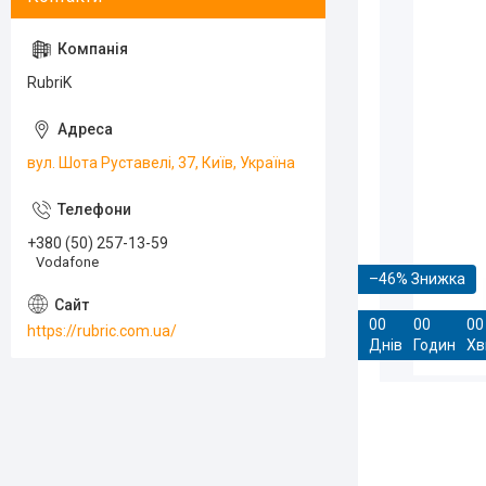
RubriK
вул. Шота Руставелі, 37, Київ, Україна
+380 (50) 257-13-59
Vodafone
–46%
0
0
0
0
0
0
https://rubric.com.ua/
Днів
Годин
Хв