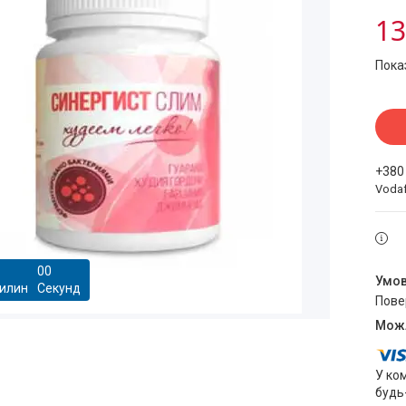
13
Пока
+380
Voda
0
0
илин
Секунд
пов
У ко
будь