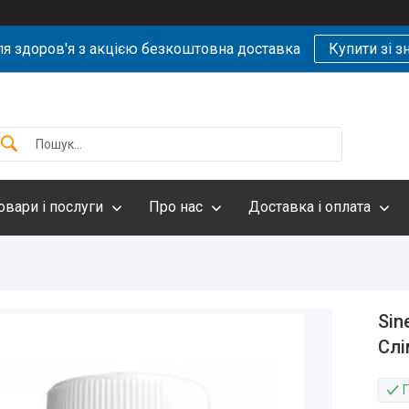
ля здоров'я з акцією безкоштовна доставка
Купити зі 
овари і послуги
Про нас
Доставка і оплата
Sin
Слі