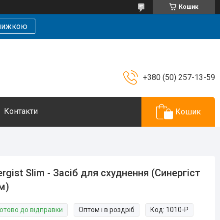
Кошик
знижкою
+380 (50) 257-13-59
Контакти
Кошик
ergist Slim - Засіб для схуднення (Синергіст
м)
Готово до відправки
Оптом і в роздріб
Код:
1010-P