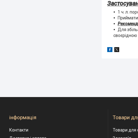
Застосува
1 ч. л. п
Приймати 
Рекоменд
Для збіл
своєрідною 
інформація
Товари для
Контакти
Товари для 