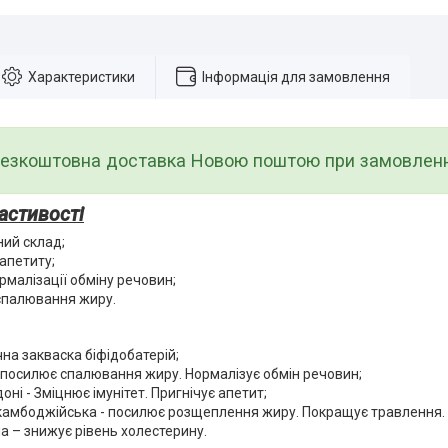
Характеристики
Інформація для замовлення
езкоштовна доставка Новою поштою при замовленні 
астивості
ий склад;
апетиту;
рмалізації обміну речовин;
спалювання жиру.
на закваска біфідобатерій;
 посилює спалювання жиру. Нормалізує обмін речовин;
оні - Зміцнює імунітет. Пригнічує апетит;
камбоджійська - посилює розщеплення жиру. Покращує травлення.
 – знижує рівень холестерину.