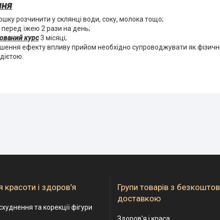
ння
орошку розчинити у склянці води, соку, молока тощо;
перед їжею 2 рази на день;
ований курс
3 місяці;
ьшення ефекту впливу прийом необхідно супроводжувати як фізич
дієтою.
 красоти і здоров'я
Групи товарів з безкошто
доставкою
схуднення та корекції фігури
Здоров'я і краса