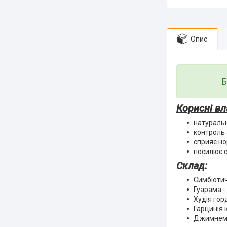
Опис
Б
Корисні вл
натуральн
контроль 
сприяє но
посилює 
Склад:
Симбіотич
Гуарама -
Худія горд
Гарцинія 
Джимнема