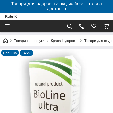
Товари для здоров'я з акцією безкоштовна
доставка
RubriK
Товари та послуги
Краса і здоров'я
Товари для схудн
Новинка
–45%