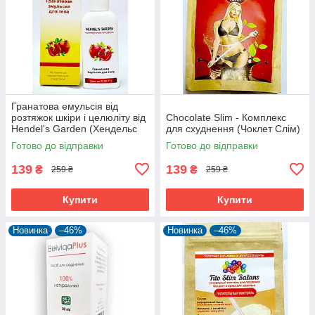
Гранатова емульсія від
розтяжок шкіри і целюліту від
Chocolate Slim - Комплекс
Hendel's Garden (Хендельс
для схуднення (Чоклет Слім)
Гаден)
Готово до відправки
Готово до відправки
139
139
₴
₴
259 ₴
259 ₴
Купити
Купити
Новинка
–46%
Новинка
–46%