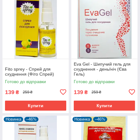
Eva Gel - Шипучий гель для
Fito sprey - Спрей для
схуднення - день/ніч (Єва
схуднення (Фіто Спрей)
Гель)
Готово до відправки
Готово до відправки
139
139
₴
₴
259 ₴
259 ₴
Купити
Купити
Новинка
–46%
Новинка
–46%