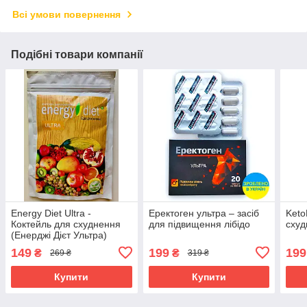
Всі умови повернення
Подібні товари компанії
Energy Diet Ultra -
Еректоген ультра – засіб
Keto
Коктейль для схуднення
для підвищення лібідо
схуд
(Енерджі Дієт Ультра)
пакет
149
199
199
₴
₴
269 ₴
319 ₴
Купити
Купити