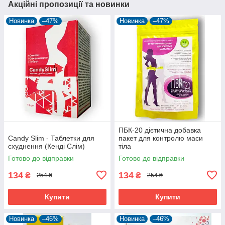
Акційні пропозиції та новинки
Новинка
–47%
Новинка
–47%
ПБК-20 дієтична добавка
Candy Slim - Таблетки для
пакет для контролю маси
схуднення (Кенді Слім)
тіла
Готово до відправки
Готово до відправки
134
134
₴
₴
254 ₴
254 ₴
Купити
Купити
Новинка
–46%
Новинка
–46%