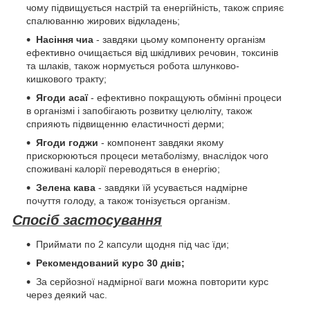
чому підвищується настрій та енергійність, також сприяє
спалюванню жирових відкладень;
Насіння чиа
- завдяки цьому компоненту організм
ефективно очищається від шкідливих речовин, токсинів
та шлаків, також нормується робота шлунково-
кишкового тракту;
Ягоди асаї
- ефективно покращують обмінні процеси
в організмі і запобігають розвитку целюліту, також
сприяють підвищенню еластичності дерми;
Ягоди годжи
- компонент завдяки якому
прискорюються процеси метаболізму, внаслідок чого
споживані калорії переводяться в енергію;
Зелена кава
- завдяки їй усувається надмірне
почуття голоду, а також тонізується організм.
Спосіб застосування
Приймати по 2 капсули щодня під час їди;
Рекомендований курс 30 днів;
За серйозної надмірної ваги можна повторити курс
через деякий час.