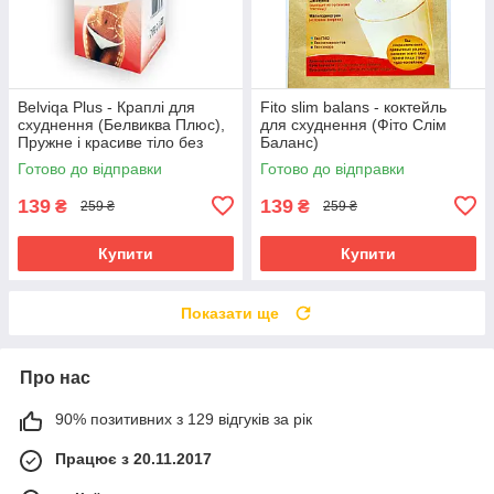
Belviqa Plus - Краплі для
Fito slim balans - коктейль
схуднення (Белвиква Плюс),
для схуднення (Фіто Слім
Пружне і красиве тіло без
Баланс)
целюліту
Готово до відправки
Готово до відправки
139
139
₴
₴
259 ₴
259 ₴
Купити
Купити
Показати ще
Про нас
90% позитивних з 129 відгуків за рік
Працює з 20.11.2017