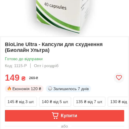
BioLine Ultra - Капсули для схуднення
(Биолайн Ультра)
Готово до відправки
Код: 1115-P
Опт і роздріб
149
₴
269 ₴
Економія
120 ₴
Залишилось
7 днів
145 ₴
від 3 шт.
140 ₴
від 5 шт.
135 ₴
від 7 шт.
130 ₴
від 
Купити
або