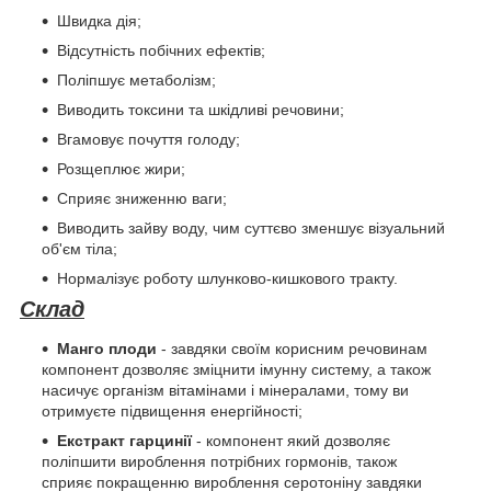
Швидка дія;
Відсутність побічних ефектів;
Поліпшує метаболізм;
Виводить токсини та шкідливі речовини;
Вгамовує почуття голоду;
Розщеплює жири;
Сприяє зниженню ваги;
Виводить зайву воду, чим суттєво зменшує візуальний
об'єм тіла;
Нормалізує роботу шлунково-кишкового тракту.
Склад
Манго плоди
- завдяки своїм корисним речовинам
компонент дозволяє зміцнити імунну систему, а також
насичує організм вітамінами і мінералами, тому ви
отримуєте підвищення енергійності;
Екстракт гарцинії
- компонент який дозволяє
поліпшити вироблення потрібних гормонів, також
сприяє покращенню вироблення серотоніну завдяки