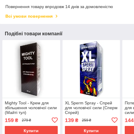
Повернення товару впродовж 14 днів за домовленістю
Всі умови повернення
Подібні товари компанії
Mighty Tool - Крем для
XL Sperm Spray - Спрей
Поте
збільшення чоловічої сили
для чоловічої сили (Сперм
для 
(Майті тул)
Спрей)
сил
159
139
144
₴
₴
279 ₴
259 ₴
Купити
Купити