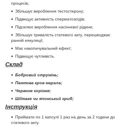
процесів;
Збільшує вироблення тестостерону;
Підвищує активність сперматозоїдів;
Підсилює вироблення насіннєвої рідини;
Збільшує тривалість статевого акту, перешкоджає
ранній еякуляції;
Має накопичувальний ефект;
Підвищує чутливість.
Склад
Бобровий струмінь;
Пантова кров марала;
Червоне коріння;
Шіїтаке чи японський гриб;
Інструкція
Приймати по 1 капсулі 1 раз на день за 2 години до
статевого акту.