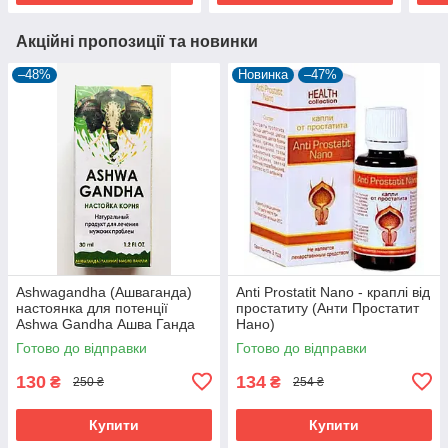
Акційні пропозиції та новинки
–48%
Новинка
–47%
Ashwagandha (Ашваганда)
Anti Prostatit Nano - краплі від
настоянка для потенції
простатиту (Анти Простатит
Ashwa Gandha Ашва Ганда
Нано)
Готово до відправки
Готово до відправки
130
134
₴
₴
250 ₴
254 ₴
Купити
Купити