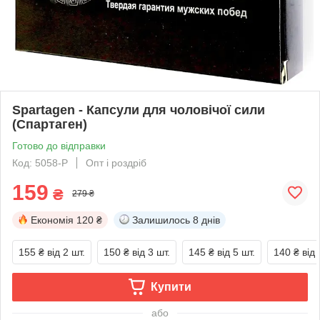
Spartagen - Капсули для чоловічої сили
(Спартаген)
Готово до відправки
Код: 5058-P
Опт і роздріб
159
₴
279 ₴
Економія
120 ₴
Залишилось
8 днів
155 ₴
від 2 шт.
150 ₴
від 3 шт.
145 ₴
від 5 шт.
140 ₴
від 
Купити
або