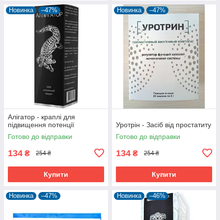
Новинка
–47%
Новинка
–47%
Алігатор - краплі для
підвищення потенції
Уротрін - Засіб від простатиту
Готово до відправки
Готово до відправки
134
134
₴
₴
254 ₴
254 ₴
Купити
Купити
Новинка
–47%
Новинка
–46%