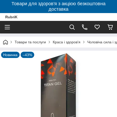
Товари для здоров'я з акцією безкоштовна
доставка
RubriK
Товари та послуги
Краса і здоров'я
Чоловіча сила і з
Новинка
–43%