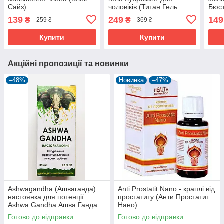
Сайз)
чоловіків (Титан Гель
Бюс
Нано) 75 мл
139
249
149
₴
₴
259 ₴
369 ₴
Купити
Купити
Акційні пропозиції та новинки
–48%
Новинка
–47%
Ashwagandha (Ашваганда)
Anti Prostatit Nano - краплі від
настоянка для потенції
простатиту (Анти Простатит
Ashwa Gandha Ашва Ганда
Нано)
Готово до відправки
Готово до відправки