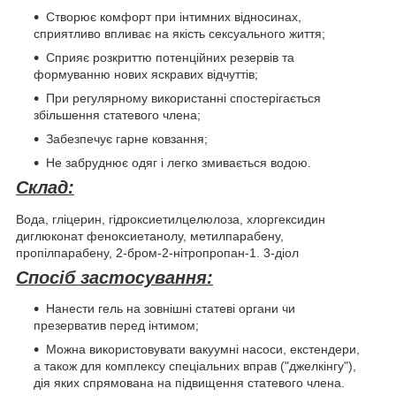
Створює комфорт при інтимних відносинах,
сприятливо впливає на якість сексуального життя;
Сприяє розкриттю потенційних резервів та
формуванню нових яскравих відчуттів;
При регулярному використанні спостерігається
збільшення статевого члена;
Забезпечує гарне ковзання;
Не забруднює одяг і легко змивається водою.
Склад:
Вода, гліцерин, гідроксиетилцелюлоза, хлоргексидин
диглюконат феноксиетанолу, метилпарабену,
пропілпарабену, 2-бром-2-нітропропан-1. 3-діол
Спосіб застосування:
Нанести гель на зовнішні статеві органи чи
презерватив перед інтимом;
Можна використовувати вакуумні насоси, екстендери,
а також для комплексу спеціальних вправ ("джелкінгу"),
дія яких спрямована на підвищення статевого члена.