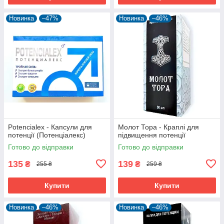
Новинка
–47%
Новинка
–46%
Potencialex - Капсули для
Молот Тора - Краплі для
потенції (Потенціалекс)
підвищення потенції
Готово до відправки
Готово до відправки
135
139
₴
₴
255 ₴
259 ₴
Купити
Купити
Новинка
–46%
Новинка
–46%