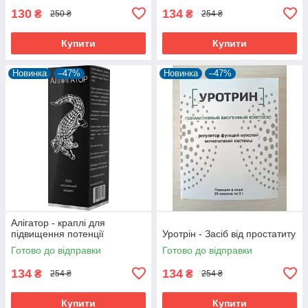
130
134
₴
₴
250 ₴
254 ₴
Купити
Купити
Новинка
–47%
Новинка
–47%
Алігатор - краплі для
підвищення потенції
Уротрін - Засіб від простатиту
Готово до відправки
Готово до відправки
134
134
₴
₴
254 ₴
254 ₴
Купити
Купити