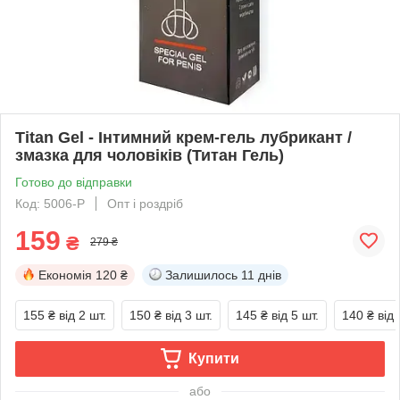
Titan Gel - Інтимний крем-гель лубрикант /
змазка для чоловіків (Титан Гель)
Готово до відправки
Код: 5006-P
Опт і роздріб
159
₴
279 ₴
Економія
120 ₴
Залишилось
11 днів
155 ₴
від 2 шт.
150 ₴
від 3 шт.
145 ₴
від 5 шт.
140 ₴
від 
Купити
або