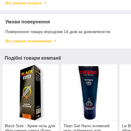
Всі умови оплати
Умови повернення
Повернення товару впродовж 14 днів за домовленістю
Всі умови повернення
Подібні товари компанії
Black Size - Крем-гель для
Titan Gel Nano інтимний
Le B
збільшення члена (Блек
гель-лубрикант для
збіл