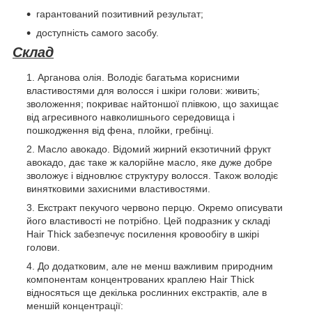
гарантований позитивний результат;
доступність самого засобу.
Склад
Арганова олія. Володіє багатьма корисними
властивостями для волосся і шкіри голови: живить;
зволоження; покриває найтоншої плівкою, що захищає
від агресивного навколишнього середовища і
пошкодження від фена, плойки, гребінці.
Масло авокадо. Відомий жирний екзотичний фрукт
авокадо, дає таке ж калорійне масло, яке дуже добре
зволожує і відновлює структуру волосся. Також володіє
винятковими захисними властивостями.
Екстракт пекучого червоно перцю. Окремо описувати
його властивості не потрібно. Цей подразник у складі
Hair Thick забезпечує посилення кровообігу в шкірі
голови.
До додатковим, але не менш важливим природним
компонентам концентрованих краплею Hair Thick
відносяться ще декілька рослинних екстрактів, але в
меншій концентрації: