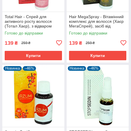
Total Hair - Спрей для
Hair MegaSpray - Вітамінний
активного росту волосся
комплекс для волосся (Хаєр
(Тотал Хаєр), з відваром
МегаСпрей), засіб від
кропиви, звіробою і кофеїну
облисіння, випадання
Готово до відправки
Готово до відправки
волосся
139
139
₴
₴
259 ₴
259 ₴
Купити
Купити
Новинка
–46%
Новинка
–46%