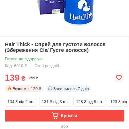
Hair Thick - Спрей для густоти волосся
(Збереження Сік/ Густе волосся)
Готово до відправки
Код: 6010-P
Опт і роздріб
139
₴
259 ₴
Економія
120 ₴
Залишилось
7 днів
134 ₴
від 2 шт.
131 ₴
від 3 шт.
128 ₴
від 5 шт.
123 ₴
від 
Купити
або