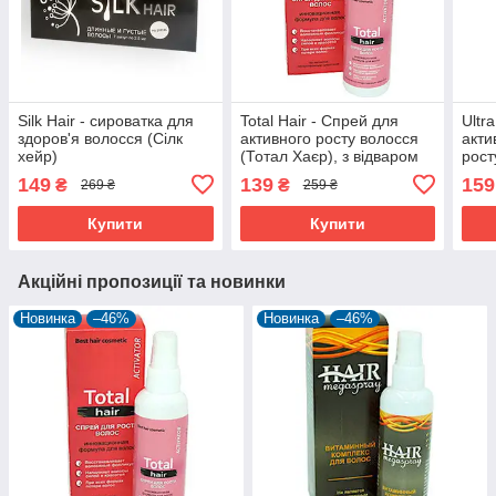
Silk Hair - сироватка для
Total Hair - Спрей для
Ultr
здоров'я волосся (Сілк
активного росту волосся
акти
хейр)
(Тотал Хаєр), з відваром
рост
кропиви, звіробою і
Хаєр
149
139
159
₴
₴
269 ₴
259 ₴
кофеїну
нату
Купити
Купити
Акційні пропозиції та новинки
Новинка
–46%
Новинка
–46%