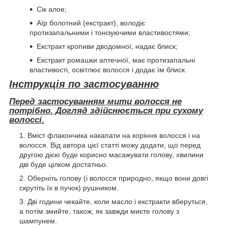
Сік алое;
Аїр болотний (екстракт), володіє
протизапальними і тонізуючими властивостями;
Екстракт кропиви дводомної, надає блиск;
Екстракт ромашки аптечної, має протизапальні
властивості, освітлює волосся і додає їм блиск.
Інструкція по застосуванню
Перед застосуванням мити волосся не
потрібно. Догляд здійснюється при сухому
волоссі.
Вміст флакончика накапати на коріння волосся і на
волосся. Від автора цієї статті можу додати, що перед
другою дією буде корисно масажувати голову, хвилини
дві буде цілком достатньо.
Оберніть голову (і волосся природно, якщо вони довгі
скрутіть їх в пучок) рушником.
Дві години чекайте, коли масло і екстракти вберуться,
а потім змийте, також, як завжди миєте голову з
шампунем.