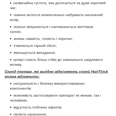
незвичайна густота, яка досягається за дуже короткий
час;
тьмяне волосся моментально набувають насичений
колір;
локони зміцнюються і наповнюються життєвою
силою;
зникає ламкість, тонкість і перетин;
з'являється гарний обсяг;
зменшується випадання;
кучері стають більш стійкі до зовнішнього шкідливого
впливу.
Серед переваг, які вигідно відрізняють спрей HairThick
можна відзначити:
натуральність і безпеку використовуваних
компонентів;
можливість застосовувати препарат як жінкам, так і
чоловікам;
відсутність побічних ефектів;
легкість нанесення;