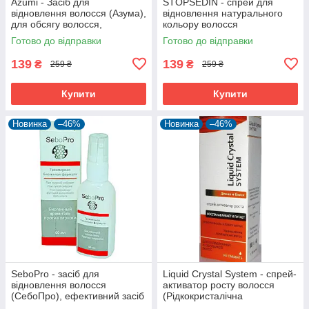
Azumi - Засіб для
STOPSEDIN - спрей для
відновлення волосся (Азума),
відновлення натурального
для обсягу волосся,
кольору волосся
комплексний догляд
(Стопседин), бореться з
Готово до відправки
Готово до відправки
сивим волоссям
139
139
₴
₴
259 ₴
259 ₴
Купити
Купити
Новинка
–46%
Новинка
–46%
SeboPro - засіб для
Liquid Crystal System - спрей-
відновлення волосся
активатор росту волосся
(СебоПро), ефективний засіб
(Рідкокристалічна
проти лупи
система),ламінування і