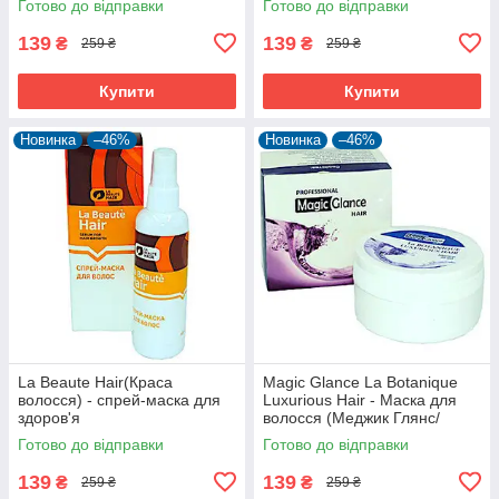
Готово до відправки
Готово до відправки
нарощування
139
139
₴
₴
259 ₴
259 ₴
Купити
Купити
Новинка
–46%
Новинка
–46%
La Beaute Hair(Краса
Magic Glance La Botanique
волосся) - спрей-маска для
Luxurious Hair - Маска для
здоров'я
волосся (Меджик Глянс/
волосся,стимулюється ріст,
Чарівний погляд Розкішні
Готово до відправки
Готово до відправки
зменшується ламкість
волосся)
139
139
₴
₴
259 ₴
259 ₴