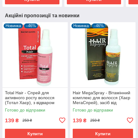
Акційні пропозиції та новинки
Новинка
–46%
Новинка
–46%
Total Hair - Спрей для
Hair MegaSpray - Вітамінний
активного росту волосся
комплекс для волосся (Хаєр
(Тотал Хаєр), з відваром
МегаСпрей), засіб від
кропиви, звіробою і кофеїну
облисіння, випадання
Готово до відправки
Готово до відправки
волосся
139
139
₴
₴
259 ₴
259 ₴
Купити
Купити