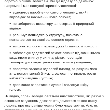
боротьбі з сивим волоссям. Він діє відразу по декількох
напрямах і має наступні корисні властивості:
відновлює вироблення самого меланіну, який і
відповідає за насичений колір локонів;
не забарвлює шевелюру, а повертає її природний
відтінок;
реанімує пошкоджену структуру, позитивно
позначається на стані волосяного стрижня;
зміцнює волосся і перешкоджає їх ламкості і сухості;
забезпечує додатковий захист локонів від зовнішнього
шкідливого впливу у вигляді різких перепадів
температури і пересушивающих коштів укладання;
повертає волоссю здоровий вигляд, за рахунок чого
з'являється гарний блиск, а волосся починають рости
набагато швидше і густіше;
допомагає впоратися з лупою і зволожує шкіру
голови.
Як видно, спрей володіє багатьма властивостями, які разом з
основним завданням дозволяють домогтися такого стану
локонів, про яке раніше можна було лише мріяти. Але, як