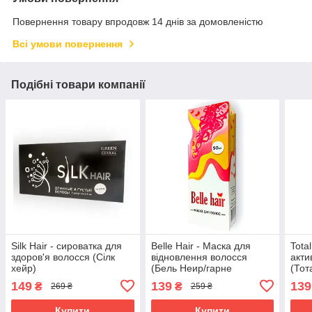
Повернення товару впродовж 14 днів за домовленістю
Всі умови повернення
Подібні товари компанії
Silk Hair - сироватка для
Belle Hair - Маска для
Tota
здоров'я волосся (Сілк
відновлення волосся
акти
хейр)
(Бель Неир/гарне
(Тот
волосся), комплексний
кроп
149
139
139
₴
₴
269 ₴
259 ₴
догляд з вітамінами
кофе
A,D,E,F
Купити
Купити