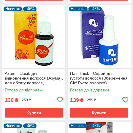
Новинка
–46%
Новинка
–46%
Azumi - Засіб для
Hair Thick - Спрей для
відновлення волосся (Азума),
густоти волосся (Збереження
для обсягу волосся,
Сік/ Густе волосся)
комплексний догляд
Готово до відправки
Готово до відправки
139
139
₴
₴
259 ₴
259 ₴
Купити
Купити
Новинка
–46%
Новинка
–46%