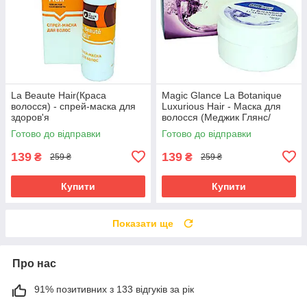
La Beaute Hair(Краса
Magic Glance La Botanique
волосся) - спрей-маска для
Luxurious Hair - Маска для
здоров'я
волосся (Меджик Глянс/
волосся,стимулюється ріст,
Чарівний погляд Розкішні
Готово до відправки
Готово до відправки
зменшується ламкість
волосся)
139
139
₴
₴
259 ₴
259 ₴
Купити
Купити
Показати ще
Про нас
91% позитивних з 133 відгуків за рік