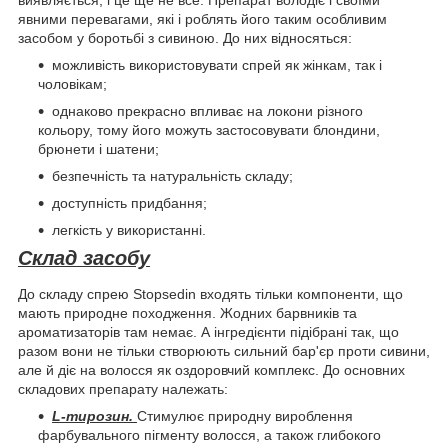
виявляється, і це ще не все. Препарат володіє і своїми
явними перевагами, які і роблять його таким особливим
засобом у боротьбі з сивиною. До них відносяться:
можливість використовувати спрей як жінкам, так і
чоловікам;
однаково прекрасно впливає на локони різного
кольору, тому його можуть застосовувати блондини,
брюнети і шатени;
безпечність та натуральність складу;
доступність придбання;
легкість у використанні.
Склад засобу
До складу спрею Stopsedin входять тільки компоненти, що
мають природне походження. Жодних барвників та
ароматизаторів там немає. А інгредієнти підібрані так, що
разом вони не тільки створюють сильний бар'єр проти сивини,
але й діє на волосся як оздоровчий комплекс. До основних
складових препарату належать:
L-тирозин.
Стимулює природну вироблення
фарбувального пігменту волосся, а також глибокого