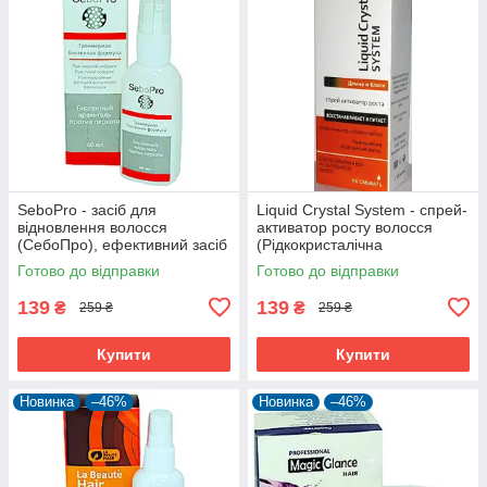
SeboPro - засіб для
Liquid Crystal System - спрей-
відновлення волосся
активатор росту волосся
(СебоПро), ефективний засіб
(Рідкокристалічна
проти лупи
система),ламінування і
Готово до відправки
Готово до відправки
нарощування
139
139
₴
₴
259 ₴
259 ₴
Купити
Купити
Новинка
–46%
Новинка
–46%