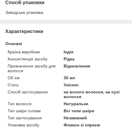
Спосіб упаковки
Заводська упаковка
Характеристики
Основні
Країна виробник
Індія
Консистенція засобу
Рідка
Призначення засобу для
Відновлення
волосся
Об`єм
30 мл
Стать
Унісекс
Спосіб застосування
на вологе волосся, на сухі
волосся
Тип волосся
Натуральне
Тип шкіри голови
Всі типи шкіри
Тип застосування
Незмивний
Упаковка засобу
Флакон зі спреєм