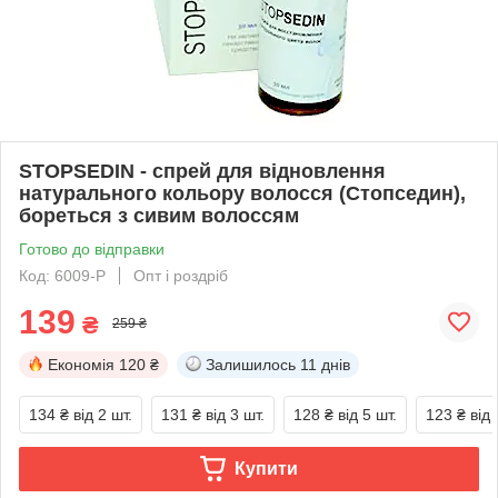
STOPSEDIN - спрей для відновлення
натурального кольору волосся (Стопседин),
бореться з сивим волоссям
Готово до відправки
Код: 6009-P
Опт і роздріб
139
₴
259 ₴
Економія
120 ₴
Залишилось
11 днів
134 ₴
від 2 шт.
131 ₴
від 3 шт.
128 ₴
від 5 шт.
123 ₴
від 
Купити