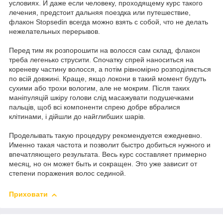
условиях. И даже если человеку, проходящему курс такого
лечения, предстоит дальняя поездка или путешествие,
флакон Stopsedin всегда можно взять с собой, что не делать
нежелательных перерывов.
Перед тим як розпорошити на волосся сам склад, флакон
треба легенько струсити. Спочатку спрей наноситься на
кореневу частину волосся, а потім рівномірно розподіляється
по всій довжині. Краще, якщо локони в такий момент будуть
сухими або трохи вологим, але не мокрим. Після таких
маніпуляцій шкіру голови слід масажувати подушечками
пальців, щоб всі компоненти спрею добре вбралися
клітинами, і дійшли до найглибших шарів.
Проделывать такую процедуру рекомендуется ежедневно.
Именно такая частота и позволит быстро добиться нужного и
впечатляющего результата. Весь курс составляет примерно
месяц, но он может быть и сокращен. Это уже зависит от
степени поражения волос сединой.
Приховати