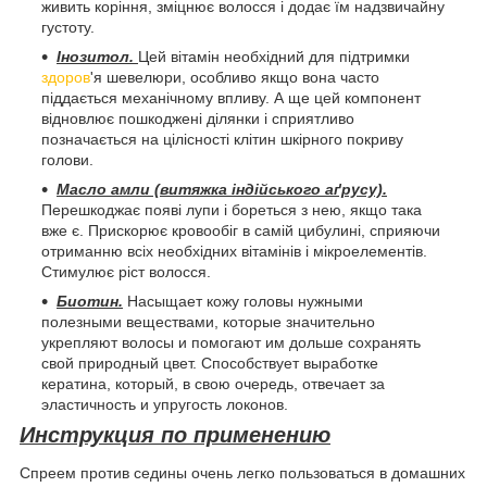
живить коріння, зміцнює волосся і додає їм надзвичайну
густоту.
Інозитол.
Цей вітамін необхідний для підтримки
здоров
'я шевелюри, особливо якщо вона часто
піддається механічному впливу. А ще цей компонент
відновлює пошкоджені ділянки і сприятливо
позначається на цілісності клітин шкірного покриву
голови.
Масло амли (витяжка індійського аґрусу).
Перешкоджає появі лупи і бореться з нею, якщо така
вже є. Прискорює кровообіг в самій цибулині, сприяючи
отриманню всіх необхідних вітамінів і мікроелементів.
Стимулює ріст волосся.
Биотин.
Насыщает кожу головы нужными
полезными веществами, которые значительно
укрепляют волосы и помогают им дольше сохранять
свой природный цвет. Способствует выработке
кератина, который, в свою очередь, отвечает за
эластичность и упругость локонов.
Инструкция по применению
Спреем против седины очень легко пользоваться в домашних