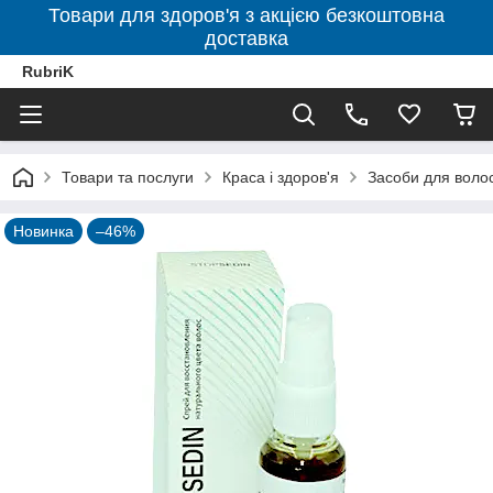
Товари для здоров'я з акцією безкоштовна
доставка
RubriK
Товари та послуги
Краса і здоров'я
Засоби для воло
Новинка
–46%