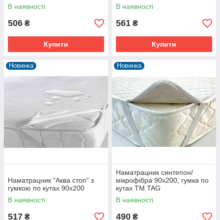
В наявності
В наявності
506
561
₴
₴
Купити
Купити
Новинка
Новинка
Наматрацник синтепон/
Наматрацник "Аква стоп" з
мікрофібра 90х200, гумка по
гумкою по кутах 90х200
кутах TM TAG
В наявності
В наявності
517
490
₴
₴