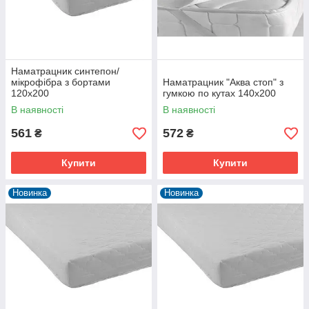
Наматрацник синтепон/
мікрофібра з бортами
Наматрацник "Аква стоп" з
120х200
гумкою по кутах 140х200
В наявності
В наявності
561
572
₴
₴
Купити
Купити
Новинка
Новинка