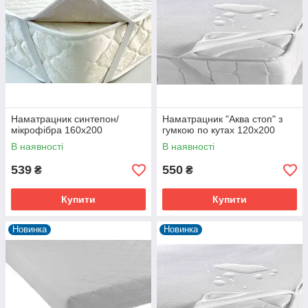
Наматрацник синтепон/
Наматрацник "Аква стоп" з
мікрофібра 160х200
гумкою по кутах 120х200
В наявності
В наявності
539
550
₴
₴
Купити
Купити
Новинка
Новинка