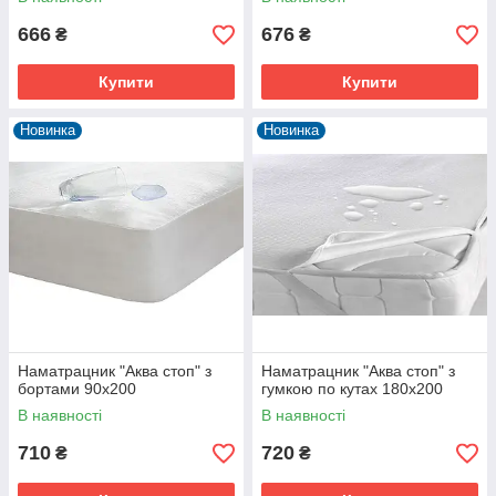
666
676
₴
₴
Купити
Купити
Новинка
Новинка
Наматрацник "Аква стоп" з
Наматрацник "Аква стоп" з
бортами 90х200
гумкою по кутах 180х200
В наявності
В наявності
710
720
₴
₴