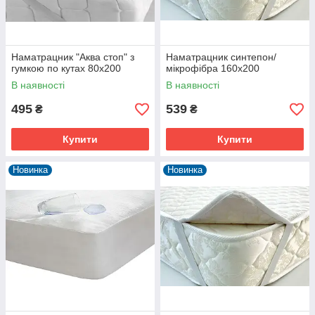
Наматрацник "Аква стоп" з
Наматрацник синтепон/
гумкою по кутах 80х200
мікрофібра 160х200
В наявності
В наявності
495
539
₴
₴
Купити
Купити
Новинка
Новинка