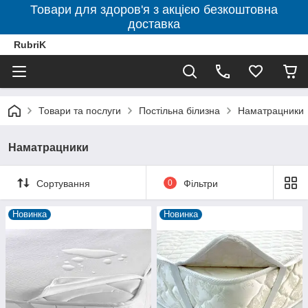
Товари для здоров'я з акцією безкоштовна
доставка
RubriK
Товари та послуги
Постільна білизна
Наматрацники
Наматрацники
Сортування
0
Фільтри
Новинка
Новинка